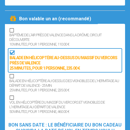
Bon valable un an (recommandé)
BAPTÊME DE L'AIR PRÈS DE VALENCE DANS LA DRÔME, CIRCUIT
DÉCOUVERTE
10 MINUTES
, POUR 1 PERSONNE
, 110.00 €
BALADE EN HÉLICOPTÈRE AU-DESSUS DU MASSIF DU VERCORS
PRÈS DE VALENCE
25 MINUTES
, POUR 1 PERSONNE
, 235.00 €
BALADE EN HÉLICOPTÈRE AU-DESSUS DES VIGNOBLES DE L'HERMITAGE AU
DÉPART DE VALENCE - 25 MIN
25 MINUTES
, POUR 1 PERSONNE
, 235.00 €
VOL EN HÉLICOPTÈRE DU MASSIF DU VERCORS ET VIGNOBLES DE
L'HERMITAGE AU-DÉPART DE VALENCE
50 MINUTES
, POUR 1 PERSONNE
, 460.00 €
BON SANS DATE : LE BÉNÉFICIAIRE DU BON CADEAU