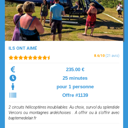
OPEN SUBMENU (SIMULATEUR)
SIMULATEUR
OPEN SUBMENU (DRÔNE)
DRÔNE
ILS ONT AIMÉ
8.6/10
(21 avis)
235.00 €
25 minutes
pour 1 personne
Offre #1139
2 circuits hélicoptères inoubliables: Au choix, survol du splendide
Vercors ou montagnes ardéchoises . A offrir ou à s'offrir avec
baptemedelair.fr