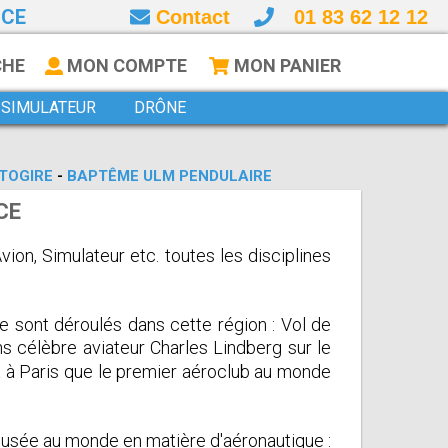
NCE
Contact
01 83 62 12 12
CHE
MON COMPTE
MON PANIER
SIMULATEUR
DRÔNE
TOGIRE
-
BAPTÊME ULM PENDULAIRE
CE
ion, Simulateur etc. toutes les disciplines
e sont déroulés dans cette région : Vol de
ns célèbre aviateur Charles Lindberg sur le
st à Paris que le premier aéroclub au monde
 musée au monde en matière d'aéronautique :