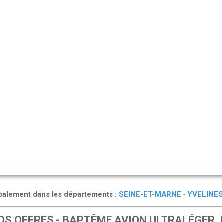
cipalement dans les départements :
SEINE-ET-MARNE
-
YVELINE
S OFFRES - BAPTÊME AVION ULTRALÉGER, 