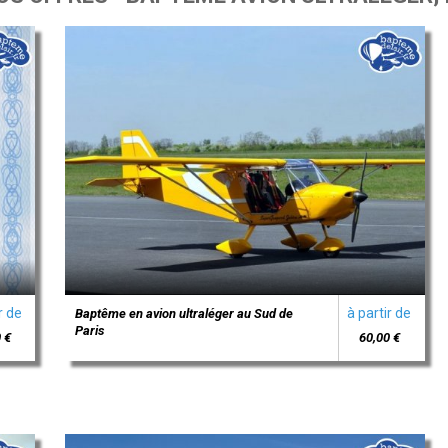
r de
à partir de
Baptême en avion ultraléger au Sud de
Paris
 €
60,00 €