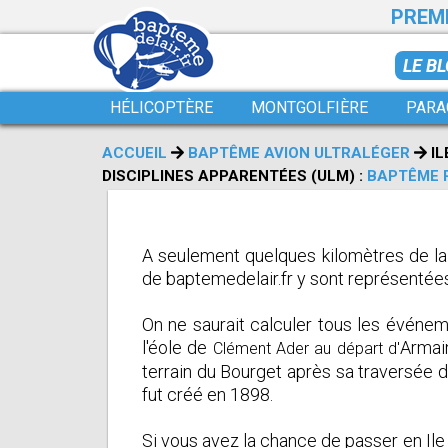
PREMI
LE B
HÉLICOPTÈRE
MONTGOLFIÈRE
PARA
ACCUEIL
BAPTÊME AVION ULTRALÉGER
IL
DISCIPLINES APPARENTÉES (ULM) :
BAPTÊME 
A seulement quelques kilomètres de la c
de baptemedelair.fr y sont représentées
On ne saurait calculer tous les événem
l'éole de
Armain
Clément Ader au départ d'
terrain du Bourget après sa traversée d
fut créé en 1898.
Si vous avez la chance de passer en Ile