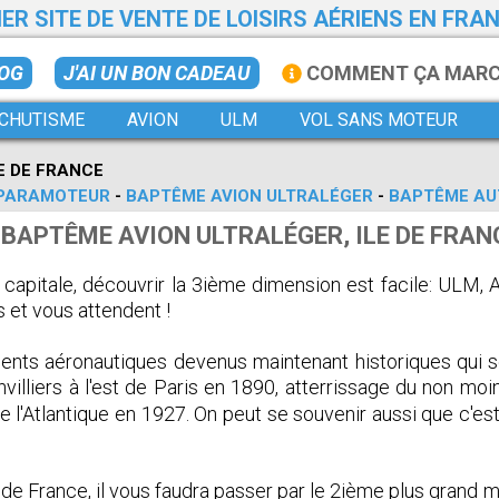
ER SITE DE VENTE DE LOISIRS AÉRIENS EN FRA
LOG
J'AI UN BON CADEAU
COMMENT ÇA MAR
CHUTISME
AVION
ULM
VOL SANS MOTEUR
E DE FRANCE
PARAMOTEUR
-
BAPTÊME AVION ULTRALÉGER
-
BAPTÊME AU
BAPTÊME AVION ULTRALÉGER, ILE DE FRAN
apitale, découvrir la 3ième dimension est facile: ULM, Av
 et vous attendent !
ents aéronautiques devenus maintenant historiques qui s
villiers à l'est de Paris en 1890, atterrissage du non moi
e l'Atlantique en 1927. On peut se souvenir aussi que c'e
 de France, il vous faudra passer par le 2ième plus grand