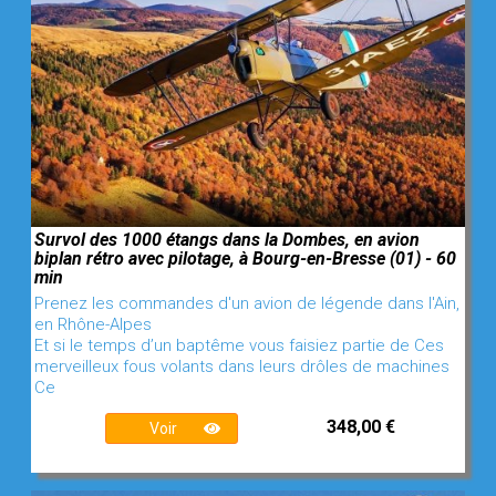
Survol des 1000 étangs dans la Dombes, en avion
biplan rétro avec pilotage, à Bourg-en-Bresse (01) - 60
min
Prenez les commandes d'un avion de légende dans l'Ain,
en Rhône-Alpes
Et si le temps d’un baptême vous faisiez partie de Ces
merveilleux fous volants dans leurs drôles de machines
Ce
348,00 €
Voir