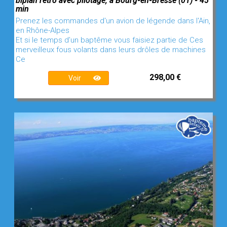
biplan rétro avec pilotage, à Bourg-en-Bresse (01) - 45
min
Prenez les commandes d'un avion de légende dans l'Ain,
en Rhône-Alpes
Et si le temps d’un baptême vous faisiez partie de Ces
merveilleux fous volants dans leurs drôles de machines
Ce
298,00 €
Voir