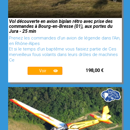
Vol découverte en avion biplan rétro avec prise des
commandes à Bourg-en-Bresse (01), aux portes du
Jura - 25 min
Prenez les commandes d'un avion de légende dans l'Ain,
en Rhône-Alpes
Et si le temps d’un baptême vous faisiez partie de Ces
merveilleux fous volants dans leurs drôles de machines
Ce
198,00 €
Voir