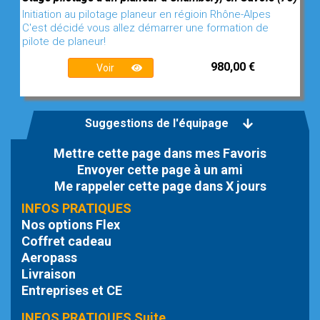
Initiation au pilotage planeur en régioin Rhône-Alpes
C'est décidé vous allez démarrer une formation de
pilote de planeur!
980,00 €
Voir
Suggestions de l'équipage
Mettre cette page dans mes Favoris
Envoyer cette page à un ami
Me rappeler cette page dans X jours
INFOS PRATIQUES
Nos options Flex
Coffret cadeau
Aeropass
Livraison
Entreprises et CE
INFOS PRATIQUES Suite