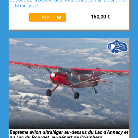
Découvrez la beauté des rives du lac Léman à bord d'un
ULM multiaxe!
150,00 €
Voir
Bapteme avion ultraléger au-dessus du Lac d'Annecy et
du Lac du Bourget, au-départ de Chambery