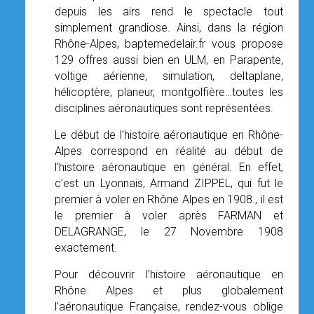
depuis les airs rend le spectacle tout
OPEN SUBMENU (SIMULATEUR)
SIMULATEUR
simplement grandiose. Ainsi, dans la région
Rhône-Alpes, baptemedelair.fr vous propose
OPEN SUBMENU (DRÔNE)
DRÔNE
129 offres aussi bien en ULM, en Parapente,
voltige aérienne, simulation, deltaplane,
hélicoptère, planeur, montgolfière…toutes les
disciplines aéronautiques sont représentées.
Le début de l’histoire aéronautique en Rhône-
Alpes correspond en réalité au début de
l’histoire aéronautique en général. En effet,
c’est un Lyonnais, Armand ZIPPEL, qui fut le
premier à voler en Rhône Alpes en 1908., il est
le premier à voler après FARMAN et
DELAGRANGE, le 27 Novembre 1908
exactement.
Pour découvrir l’histoire aéronautique en
Rhône Alpes et plus globalement
l’aéronautique Française, rendez-vous oblige