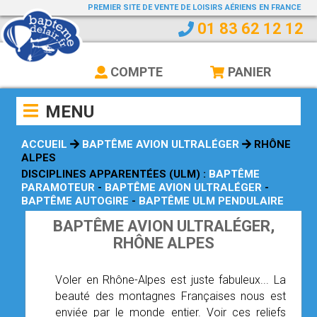
PREMIER SITE DE VENTE DE LOISIRS AÉRIENS EN FRANCE
BAPTEMEDELAIR
01 83 62 12 12
ACCUEIL
LE BLOG
COMPTE
PANIER
J'AI REÇU UN BON CADEAU
MENU
COMMENT ÇA MARCHE
ACCUEIL
BAPTÊME AVION ULTRALÉGER
RHÔNE
OPEN SUBMENU (RECHERCHE PAR RÉGION)
RECHERCHE PAR RÉGION
ALPES
DISCIPLINES APPARENTÉES (ULM) :
BAPTÊME
OPEN SUBMENU (HÉLICOPTÈRE)
HÉLICOPTÈRE
PARAMOTEUR
-
BAPTÊME AVION ULTRALÉGER
-
BAPTÊME AUTOGIRE
-
BAPTÊME ULM PENDULAIRE
OPEN SUBMENU (MONTGOLFIÈRE)
MONTGOLFIÈRE
BAPTÊME AVION ULTRALÉGER,
OPEN SUBMENU (PARACHUTISME)
PARACHUTISME
RHÔNE ALPES
OPEN SUBMENU (AVION)
AVION
Voler en Rhône-Alpes est juste fabuleux... La
OPEN SUBMENU (ULM)
ULM
beauté des montagnes Françaises nous est
OPEN SUBMENU (VOL SANS MOTEUR)
VOL SANS MOTEUR
enviée par le monde entier. Voir ces reliefs