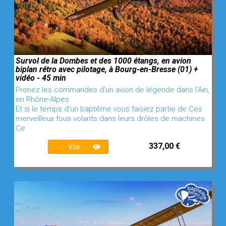
Survol de la Dombes et des 1000 étangs, en avion
biplan rétro avec pilotage, à Bourg-en-Bresse (01) +
vidéo - 45 min
Prenez les commandes d'un avion de légende dans l'Ain,
en Rhône-Alpes
Et si le temps d’un baptême vous faisiez partie de Ces
merveilleux fous volants dans leurs drôles de machines
Ce
337,00 €
Voir