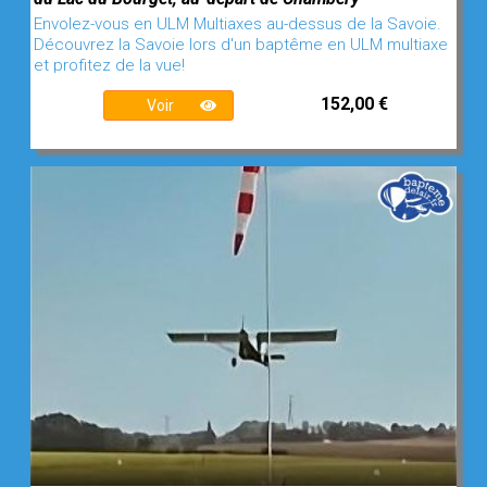
Envolez-vous en ULM Multiaxes au-dessus de la Savoie.
Découvrez la Savoie lors d'un baptême en ULM multiaxe
et profitez de la vue!
152,00 €
Voir