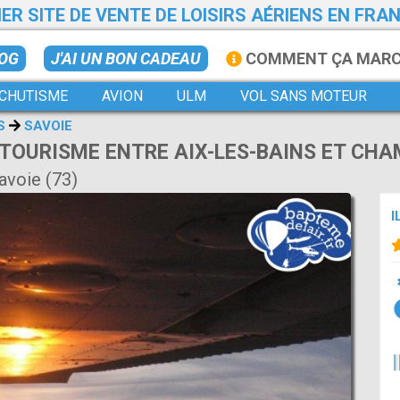
ER SITE DE VENTE DE LOISIRS AÉRIENS EN FRA
LOG
J'AI UN BON CADEAU
COMMENT ÇA MAR
CHUTISME
AVION
ULM
VOL SANS MOTEUR
S
SAVOIE
 TOURISME ENTRE AIX-LES-BAINS ET CHA
avoie (73)
I