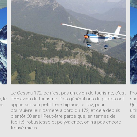
Le Cessna 172, ce n'est pas un avion de tourisme, c'est
Pro
, le
THE avion de tourisme. Des générations de pilotes ont
sur
es
appris sur son petit frère biplace, le 152, pour
Qu'
poursuivre leur carrière à bord du 172, et cela depuis
ult
bientôt 60 ans ! Peut-être parce que, en termes de
de 
facilité, robustesse et polyvalence, on n'a pas encore
trouvé mieux...