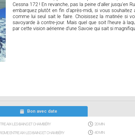
Cessna 172 ! En revanche, pas la peine d'aller jusqu'en Rus
embarquez plutôt en fin d'après-midi, si vous souhaitez a
comme lui seul sait le faire. Choisissez la matinée si 
savoyarde à contre-jour. Mais quel que soit l'heure à laq
par cette vision aérienne d’une Savoie qui sait si magnif
Bon avec date
NTRE AIX-LES-BAINS ET CHAMBÉRY
20 MIN
URISME ENTRE AIX-LES-BAINS ET CHAMBÉRY
40 MIN