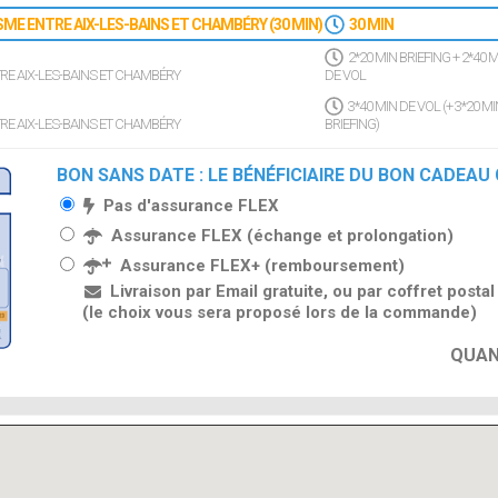
SME ENTRE AIX-LES-BAINS ET CHAMBÉRY (30 MIN)
30 MIN
2*20 MIN BRIEFING + 2*40 M
RE AIX-LES-BAINS ET CHAMBÉRY
DE VOL
3*40 MIN DE VOL (+ 3*20 MI
RE AIX-LES-BAINS ET CHAMBÉRY
BRIEFING)
BON SANS DATE : LE BÉNÉFICIAIRE DU BON CADEAU
Pas d'assurance FLEX
Assurance FLEX (échange et prolongation)
Assurance FLEX+ (remboursement)
Livraison par Email gratuite, ou par coffret posta
(le choix vous sera proposé lors de la commande)
QUAN