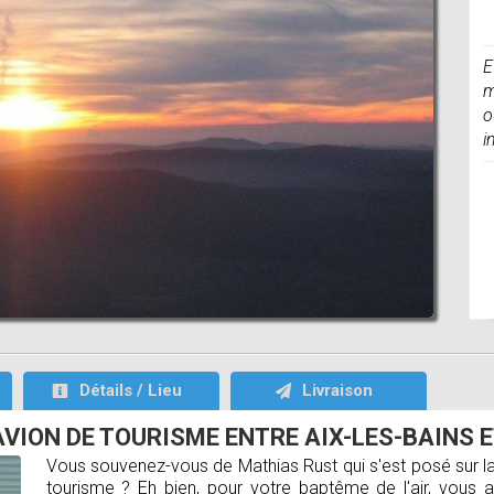
E
m
o
i
Détails / Lieu
Livraison
AVION DE TOURISME ENTRE AIX-LES-BAINS 
Vous souvenez-vous de Mathias Rust qui s'est posé sur l
tourisme ? Eh bien, pour votre baptême de l'air, vous