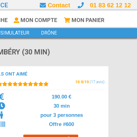
NCE
Contact
01 83 62 12 12
CHE
MON COMPTE
MON PANIER
SIMULATEUR
DRÔNE
MBÉRY (30 MIN)
LS ONT AIMÉ
10.0/10
(17 avis)
190.00 €
30 min
pour 3 personnes
Offre #600