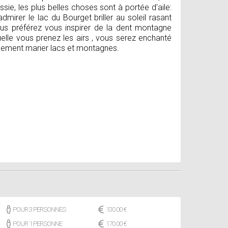
sie, les plus belles choses sont à portée d'aile:
dmirer le lac du Bourget briller au soleil rasant
vous préférez vous inspirer de la dent montagne
uelle vous prenez les airs , vous serez enchanté
iquement marier lacs et montagnes.
POUR 3 PERSONNES
130.00 €
POUR 1 PERSONNE
170.00 €