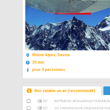
Rhône Alpes, Savoie
30 min
pour 3 personnes
Bon valable un an (recommandé)
597
BAPTÊME DE L'AIR EN AVION DE TOURISME E
622
VOL D'INITIATION AU PILOTAGE AVION DE TO