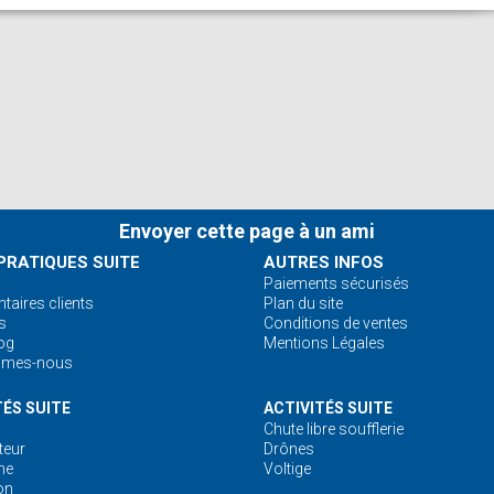
e et la qualité de service. Tout est fait pour que le client soit satis
ructeur,initiation vol vraiment nikel,je recommande sans hesitation
20
nde
Envoyer cette page à un ami
PRATIQUES SUITE
AUTRES INFOS
Paiements sécurisés
aires clients
Plan du site
la qualité de la présentation du pilote puis la satisfaction d’avoir pr
s
Conditions de ventes
our passer un très agréable moment !
og
Mentions Légales
mmes-nous
TÉS SUITE
ACTIVITÉS SUITE
Chute libre soufflerie
commandons ce prestataire
eur
Drônes
ne
Voltige
on