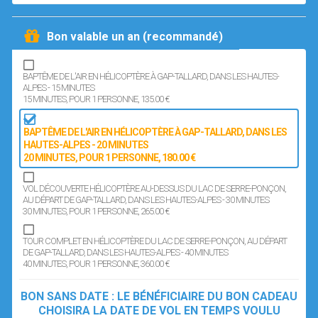
Bon valable un an (recommandé)
BAPTÊME DE L'AIR EN HÉLICOPTÈRE À GAP-TALLARD, DANS LES HAUTES-
ALPES - 15 MINUTES
15 MINUTES
, POUR 1 PERSONNE
, 135.00 €
BAPTÊME DE L'AIR EN HÉLICOPTÈRE À GAP-TALLARD, DANS LES
HAUTES-ALPES - 20 MINUTES
20 MINUTES
, POUR 1 PERSONNE
, 180.00 €
VOL DÉCOUVERTE HÉLICOPTÈRE AU-DESSUS DU LAC DE SERRE-PONÇON,
AU DÉPART DE GAP-TALLARD, DANS LES HAUTES-ALPES - 30 MINUTES
30 MINUTES
, POUR 1 PERSONNE
, 265.00 €
TOUR COMPLET EN HÉLICOPTÈRE DU LAC DE SERRE-PONÇON, AU DÉPART
DE GAP-TALLARD, DANS LES HAUTES-ALPES - 40 MINUTES
40 MINUTES
, POUR 1 PERSONNE
, 360.00 €
BON SANS DATE : LE BÉNÉFICIAIRE DU BON CADEAU
CHOISIRA LA DATE DE VOL EN TEMPS VOULU