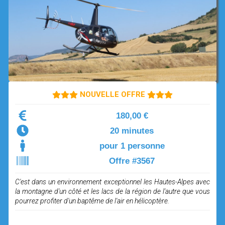
OPEN SUBMENU (SIMULATEUR)
SIMULATEUR
OPEN SUBMENU (DRÔNE)
DRÔNE
NOUVELLE OFFRE
180,00 €
20 minutes
pour 1 personne
Offre #3567
C'est dans un environnement exceptionnel les Hautes-Alpes avec
la montagne d'un côté et les lacs de la région de l'autre que vous
pourrez profiter d'un baptême de l'air en hélicoptère.