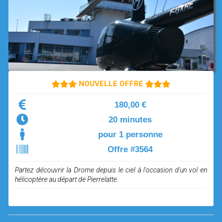
OPEN SUBMENU (SIMULATEUR)
SIMULATEUR
OPEN SUBMENU (DRÔNE)
DRÔNE
NOUVELLE OFFRE
180,00 €
20 minutes
pour 1 personne
Offre #3564
Partez découvrir la Drome depuis le ciel à l'occasion d'un vol en
hélicoptère au départ de Pierrelatte.