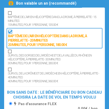
Bon valable un an (recommandé)
BAPTÊME DE L'AIR EN HÉLICOPTÈRE DANS LA DROME, À PIERRELATTE - 15
MINUTES
15 MINUTES
, POUR 1 PERSONNE
, 135.00 €
BAPTÊME DE L'AIR EN HÉLICOPTÈRE DANS LA DROME, À
PIERRELATTE - 20 MINUTES
20 MINUTES
, POUR 1 PERSONNE
, 180.00 €
SURVOL DES GORGES DE L'ARDÈCHE ET DE LA VALLÉE DU RHÔNE EN
HÉLICOPTÈRE, À PIERRELATTE - 30 MINUTES
30 MINUTES
, POUR 1 PERSONNE
, 265.00 €
SURVOL DE LA DRÔME ET DE L'ARDÈCHE EN HÉLICOPTÈRE, À PIERRELATTE -
40 MINUTES
40 MINUTES
, POUR 1 PERSONNE
, 360.00 €
BON SANS DATE : LE BÉNÉFICIAIRE DU BON CADEAU
CHOISIRA LA DATE DE VOL EN TEMPS VOULU
Pas d'assurance FLEX
0,00€ / bon