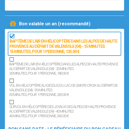
Bon valable un an (recommandé)
BAPTÊME DE L'AIR EN HÉLICOPTÈRE DANS LES ALPES DE HAUTE
PROVENCE AU DÉPART DE VALENSOLE (04) - 15 MINUTES
15 MINUTES
, POUR 1 PERSONNE
, 135.00 €
BAPTÊME DE L'AIR EN HÉLICOPTÈRE DANS LES ALPES DE HAUTE PROVENCE
AU DÉPART DE VALENSOLE (04) - 20 MINUTES
20 MINUTES
, POUR 1 PERSONNE
, 180.00 €
VOL EN HÉLICOPTÈRE AU-DESSUS DU LAC DE SAINTE-CROIX AU DÉPART DE
VALENSOLE (04) - 30 MINUTES
30 MINUTES
, POUR 1 PERSONNE
, 265.00 €
SURVOL EN HÉLICOPTÈRE DES JOYAUX DES ALPES-DE-HAUTE-PROVENCE
AU DÉPART DE VALENSOLE (04) - 40 MINUTES
40 MINUTES
, POUR 1 PERSONNE
, 360.00 €