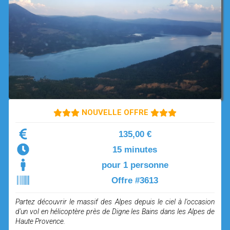
OPEN SUBMENU (SIMULATEUR)
SIMULATEUR
OPEN SUBMENU (DRÔNE)
DRÔNE
NOUVELLE OFFRE
135,00 €
15 minutes
pour 1 personne
Offre #3613
Partez découvrir le massif des Alpes depuis le ciel à l'occasion
d'un vol en hélicoptère près de Digne les Bains dans les Alpes de
Haute Provence.