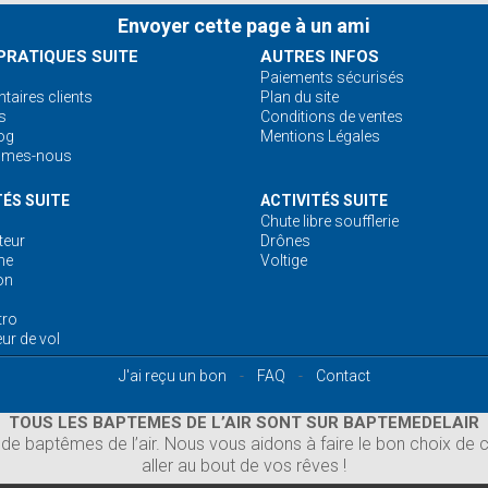
Envoyer cette page à un ami
PRATIQUES SUITE
AUTRES INFOS
Paiements sécurisés
aires clients
Plan du site
s
Conditions de ventes
og
Mentions Légales
mmes-nous
TÉS SUITE
ACTIVITÉS SUITE
Chute libre soufflerie
eur
Drônes
ne
Voltige
on
tro
ur de vol
J'ai reçu un bon
-
FAQ
-
Contact
TOUS LES BAPTEMES DE L’AIR SONT SUR BAPTEMEDELAIR
e baptêmes de l’air. Nous vous aidons à faire le bon choix de ca
aller au bout de vos rêves !