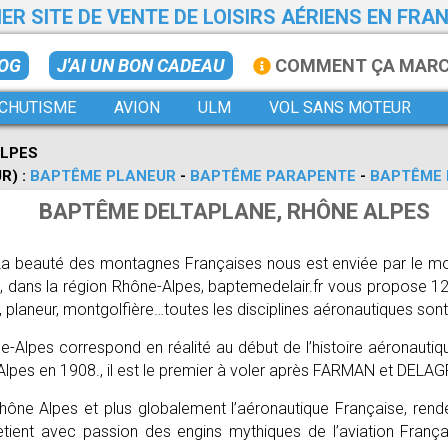
ER SITE DE VENTE DE LOISIRS AÉRIENS EN FRA
LOG
J'AI UN BON CADEAU
COMMENT ÇA MAR
CHUTISME
AVION
ULM
VOL SANS MOTEUR
LPES
R) :
BAPTÊME PLANEUR
-
BAPTÊME PARAPENTE
-
BAPTÊME 
BAPTÊME DELTAPLANE, RHÔNE ALPES
La beauté des montagnes Françaises nous est enviée par le monde
, dans la région Rhône-Alpes, baptemedelair.fr vous propose 12
e, planeur, montgolfière…toutes les disciplines aéronautiques son
e-Alpes correspond en réalité au début de l’histoire aéronautiq
ne Alpes en 1908., il est le premier à voler après FARMAN et D
Rhône Alpes et plus globalement l’aéronautique Française, ren
tient avec passion des engins mythiques de l’aviation França