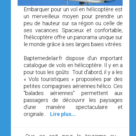
OPEN SUBMENU (SIMULATEUR)
SIMULATEUR
Embarquer pour un vol en hélicoptère est
un merveilleux moyen pour prendre un
OPEN SUBMENU (DRÔNE)
DRÔNE
peu de hauteur sur sa région ou celle de
ses vacances. Spacieux et confortable,
l’hélicoptère offre un panorama unique sur
le monde grâce à ses larges baies vitrées.
Baptemedelair.fr dispose d’un important
catalogue de vols en hélicoptère. Il y en a
pour tous les goûts : Tout d’abord, il y a les
« Vols touristiques » proposées par des
petites compagnies aériennes hélico. Ces
"balades aériennes" permettent aux
passagers de découvrir les paysages
d’une manière spectaculaire et
originale...
Lire plus...