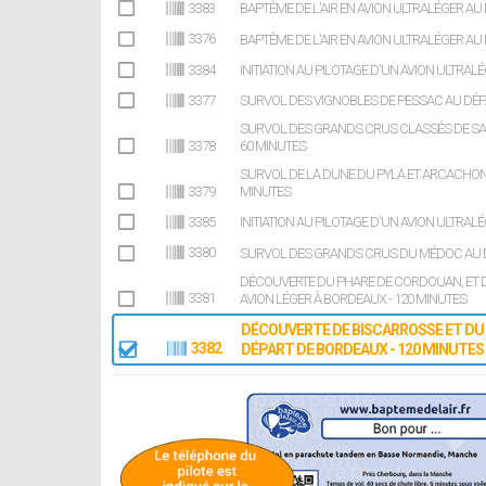
3383
BAPTÊME DE L'AIR EN AVION ULTRALÉGER AU
3376
BAPTÊME DE L'AIR EN AVION ULTRALÉGER AU
3384
INITIATION AU PILOTAGE D'UN AVION ULTRAL
3377
SURVOL DES VIGNOBLES DE PESSAC AU DÉPA
SURVOL DES GRANDS CRUS CLASSÉS DE SAIN
3378
60 MINUTES
SURVOL DE LA DUNE DU PYLA ET ARCACHON 
3379
MINUTES
3385
INITIATION AU PILOTAGE D'UN AVION ULTRAL
3380
SURVOL DES GRANDS CRUS DU MÉDOC AU DÉ
DÉCOUVERTE DU PHARE DE CORDOUAN, ET D
3381
AVION LÉGER À BORDEAUX - 120 MINUTES
DÉCOUVERTE DE BISCARROSSE ET DU 
3382
DÉPART DE BORDEAUX - 120 MINUTES