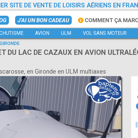
ER SITE DE VENTE DE LOISIRS AÉRIENS EN FRA
LOG
J'AI UN BON CADEAU
COMMENT ÇA MAR
CHUTISME
AVION
ULM
VOL SANS MOTEUR
GIRONDE
T DU LAC DE CAZAUX EN AVION ULTRALÉ
iscarosse, en Gironde en ULM multiaxes