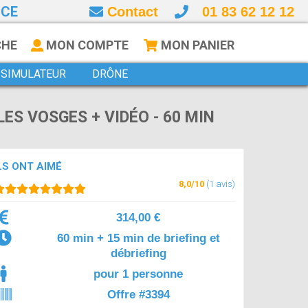
NCE
Contact
01 83 62 12 12
CHE
MON COMPTE
MON PANIER
SIMULATEUR
DRÔNE
LES VOSGES + VIDÉO - 60 MIN
LS ONT AIMÉ
8,0/10
(1 avis)
314,00 €
60 min + 15 min de briefing et
débriefing
pour 1 personne
Offre #3394