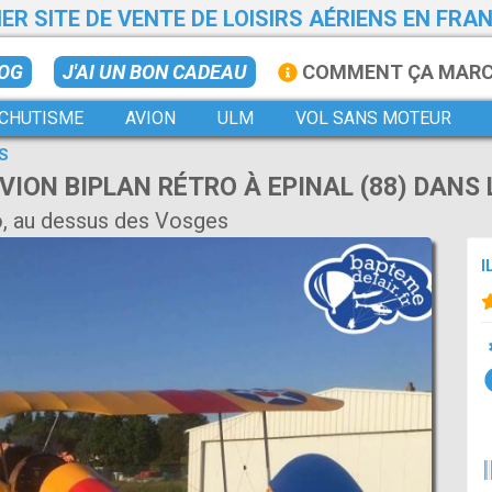
ER SITE DE VENTE DE LOISIRS AÉRIENS EN FRA
LOG
J'AI UN BON CADEAU
COMMENT ÇA MAR
CHUTISME
AVION
ULM
VOL SANS MOTEUR
S
VION BIPLAN RÉTRO À EPINAL (88) DANS 
o, au dessus des Vosges
I