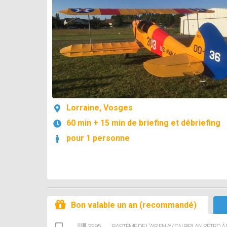
Lorraine, Vosges
60 min + 15 min de briefing et débriefing
pour 1 personne
Bon valable un an (recommandé)
3395
BAPTÊME DE L'AIR EN AVION BIPLAN RÉTRO À 