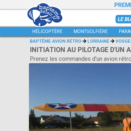
PREMI
LE B
HÉLICOPTÈRE
MONTGOLFIÈRE
PARA
BAPTÊME AVION RÉTRO
LORRAINE
VOSGE
INITIATION AU PILOTAGE D'UN A
Prenez les commandes d'un avion rétr