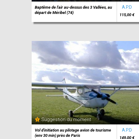
A.P.D
Baptême de l'air au-dessus des 3 Vallées, au
départ de Méribel (74)
115,00 €
Suggestion du moment
A.P.D
Vol d'initiation au pilotage avion de tourisme
(env 30 min) près de Paris
149,00 €