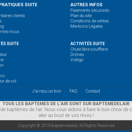
PRATIQUES SUITE
AUTRES INFOS
Paiements sécurisés
aires clients
Plan du site
s
Conditions de ventes
og
Mentions Légales
mmes-nous
TÉS SUITE
ACTIVITÉS SUITE
Chute libre soufflerie
eur
Drônes
ne
Voltige
on
tro
ur de vol
J'ai reçu un bon
-
FAQ
-
Contact
TOUS LES BAPTEMES DE L’AIR SONT SUR BAPTEMEDELAIR
e baptêmes de l’air. Nous vous aidons à faire le bon choix de ca
aller au bout de vos rêves !
Copyright © 2019 Baptemedelair, All Rights Reserved