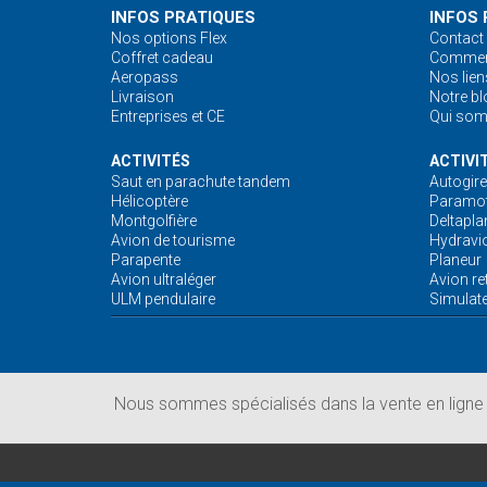
INFOS PRATIQUES
INFOS 
Nos options Flex
Contact
Coffret cadeau
Comment
Aeropass
Nos lien
Livraison
Notre bl
Entreprises et CE
Qui so
ACTIVITÉS
ACTIVI
Saut en parachute tandem
Autogire
Hélicoptère
Paramot
Montgolfière
Deltapla
Avion de tourisme
Hydravi
Parapente
Planeur
Avion ultraléger
Avion re
ULM pendulaire
Simulate
Nous sommes spécialisés dans la vente en ligne d