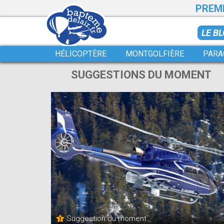
PREMI
LE B
HÉLICOPTÈRE
MONTGOLFIÈRE
PARA
SUGGESTIONS DU MOMENT
Suggestion du moment