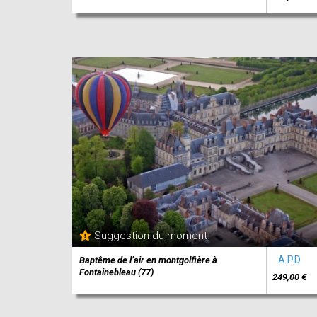
Suggestion du moment
A.P.D
Baptême de l’air en montgolfière à
Fontainebleau (77)
249,00 €