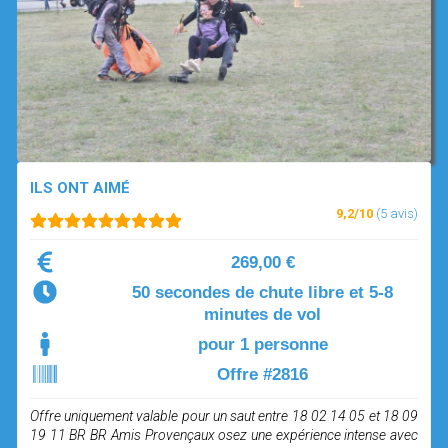
OPEN SUBMENU (SIMULATEUR)
SIMULATEUR
OPEN SUBMENU (DRÔNE)
DRÔNE
ILS ONT AIMÉ
9,2/10
(5 avis)
269,00 €
50 secondes de chute libre et 5-8
minutes de vol
pour 1 personne
Offre #2816
Offre uniquement valable pour un saut entre 18 02 14 05 et 18 09
19 11 BR BR Amis Provençaux osez une expérience intense avec