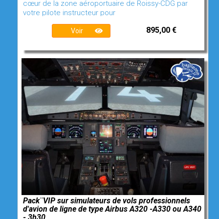
cœur de la zone aéroportuaire de Roissy-CDG par
votre pilote instructeur pour
895,00 €
Voir
Pack¨VIP sur simulateurs de vols professionnels
d'avion de ligne de type Airbus A320 -A330 ou A340
- 3h30