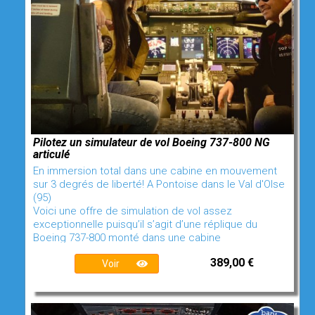
Pilotez un simulateur de vol Boeing 737-800 NG
articulé
En immersion total dans une cabine en mouvement
sur 3 degrés de liberté! A Pontoise dans le Val d'OIse
(95)
Voici une offre de simulation de vol assez
exceptionnelle puisqu’il s’agit d’une réplique du
Boeing 737-800 monté dans une cabine
389,00 €
Voir