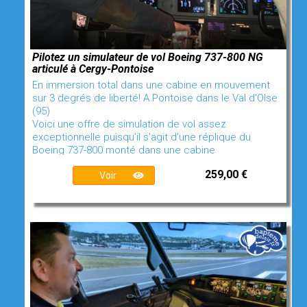
Pilotez un simulateur de vol Boeing 737-800 NG
articulé à Cergy-Pontoise
En immersion total dans une cabine en mouvement
sur 3 degrés de liberté! A Pontoise dans le Val d'OIse
(95)
Voici une offre de simulation de vol assez
exceptionnelle puisqu’il s’agit d’une réplique du
Boeing 737-800 monté dans une cabine
259,00 €
Voir