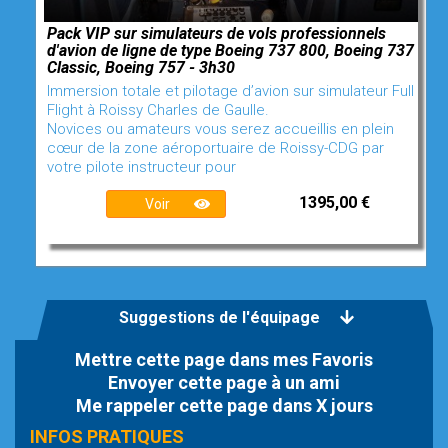
Pack VIP sur simulateurs de vols professionnels
d'avion de ligne de type Boeing 737 800, Boeing 737
Classic, Boeing 757 - 3h30
Immersion totale et pilotage d’avion sur simulateur Full
Flight à Roissy Charles de Gaulle.
Novices ou amateurs vous serez accueillis en plein
cœur de la zone aéroportuaire de Roissy-CDG par
votre pilote instructeur pour
1395,00 €
Voir
Suggestions de l'équipage
Mettre cette page dans mes Favoris
Envoyer cette page à un ami
Me rappeler cette page dans X jours
INFOS PRATIQUES