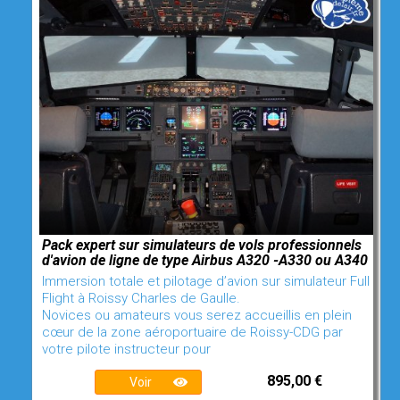
Pack expert sur simulateurs de vols professionnels
d'avion de ligne de type Airbus A320 -A330 ou A340
Immersion totale et pilotage d’avion sur simulateur Full
Flight à Roissy Charles de Gaulle.
Novices ou amateurs vous serez accueillis en plein
cœur de la zone aéroportuaire de Roissy-CDG par
votre pilote instructeur pour
895,00 €
Voir