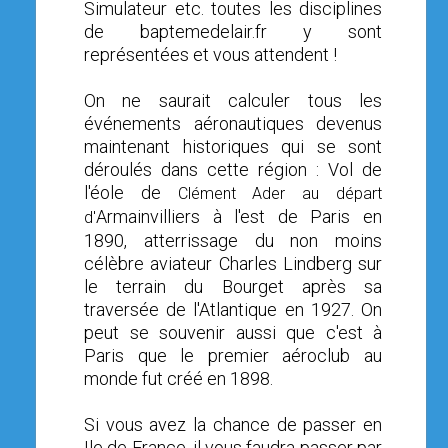
Simulateur etc. toutes les disciplines
OPEN SUBMENU (SIMULATEUR)
SIMULATEUR
de baptemedelair.fr y sont
représentées et vous attendent !
OPEN SUBMENU (DRÔNE)
DRÔNE
On ne saurait calculer tous les
événements aéronautiques devenus
maintenant historiques qui se sont
déroulés dans cette région : Vol de
l'éole de
Clément Ader au départ
Armainvilliers à l'est de Paris en
d'
1890, atterrissage du non moins
célèbre aviateur Charles Lindberg sur
le terrain du Bourget après sa
traversée de l'Atlantique en 1927. On
peut se souvenir aussi que c'est à
Paris que le premier aéroclub au
monde fut créé en 1898.
Si vous avez la chance de passer en
Ile de France, il vous faudra passer par