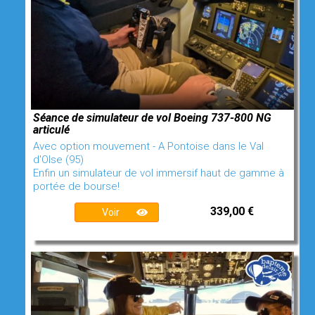
Séance de simulateur de vol Boeing 737-800 NG
articulé
Avec option mouvement - A Pontoise dans le Val
d'OIse (95)
Enfin un simulateur de vol immersif haut de gamme à
portée de bourse!
339,00 €
Voir