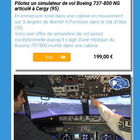
Pilotez un simulateur de vol Boeing 737-800 NG
articulé à Cergy (95)
En immersion total dans une cabine en mouvement
sur 3 degrés de liberté! A Pontoise dans le Val d'OIse
(95)
Voici une offre de simulation de vol assez
exceptionnelle puisqu’il s’agit d’une réplique du
Boeing 737-800 monté dans une cabine
199,00 €
Voir