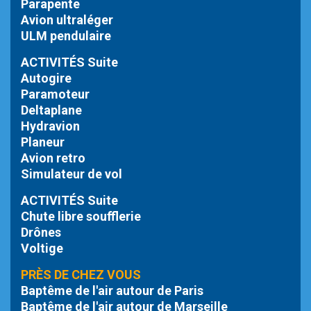
Parapente
Avion ultraléger
ULM pendulaire
ACTIVITÉS Suite
Autogire
Paramoteur
Deltaplane
Hydravion
Planeur
Avion retro
Simulateur de vol
ACTIVITÉS Suite
Chute libre
soufflerie
Drônes
Voltige
PRÈS DE CHEZ VOUS
Baptême de l'air autour de Paris
Baptême de l'air autour de Marseille