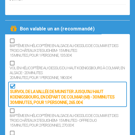
Bon valable un an (recommandé)
BAPTÊME EN HÉLICOPTÈRE EN ALSACE AU-DESSUS DE COLMAR ET DES
TROIS CHÂTEAUX D'EGUISHEIM- 15 MINUTES
15 MINUTES
, POUR 1 PERSONNE
, 135.00 €
VOL EN HÉLICOPTÈRE AU-DESSUS DU HAUT KOENIGSBOURG À COLMAR, EN
ALSACE - 20 MINUTES
20 MINUTES
, POUR 1 PERSONNE
, 180.00 €
SURVOL DE LA VALLÉE DE MUNSTER JUSQU'AU HAUT
KOENIGSBOURG, EN DÉPART DE COLMAR (68) - 30 MINUTES
30 MINUTES
, POUR 1 PERSONNE
, 265.00 €
BAPTÊME EN HÉLICOPTÈRE EN ALSACE AU-DESSUS DE COLMAR ET DES
TROIS CHÂTEAUX D'EGUISHEIM- 15 MINUTES - OFFRE DUO
15 MINUTES
, POUR 2 PERSONNES
, 270.00 €