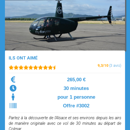
OPEN SUBMENU (SIMULATEUR)
SIMULATEUR
OPEN SUBMENU (DRÔNE)
DRÔNE
ILS ONT AIMÉ
9,3/10
(3 avis)
265,00 €
30 minutes
pour 1 personne
Offre #3002
Partez à la découverte de l'Alsace et ses environs depuis les airs
de manière originale avec ce vol de 30 minutes au départ de
Colmar.