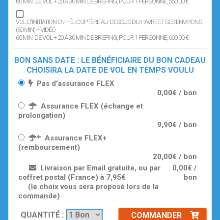
60 MIN. DE VOL + 20 À 30 MIN DE BRIEFING
, POUR 1 PERSONNE
, 550.00 €
VOL D'INITIATION EN HÉLICOPTÈRE AU-DESSUS DU HAVRE ET SES ENVIRONS
(60 MIN) + VIDÉO
60 MIN. DE VOL + 20 À 30 MIN DE BRIEFING
, POUR 1 PERSONNE
, 600.00 €
BON SANS DATE : LE BÉNÉFICIAIRE DU BON CADEAU
CHOISIRA LA DATE DE VOL EN TEMPS VOULU
Pas d'assurance FLEX
0,00€ / bon
Assurance FLEX (échange et
prolongation)
9,90€ / bon
Assurance FLEX+
(remboursement)
20,00€ / bon
Livraison par Email gratuite, ou par
0,00€ /
coffret postal (France) à 7,95€
bon
(le choix vous sera proposé lors de la
commande)
QUANTITÉ :
COMMANDER