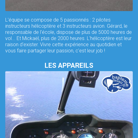
L'équipe se compose de 5 passionnés : 2 pilotes
instructeurs hélicoptère et 3 instructeurs avion. Gérard, le
responsable de l'école, dispose de plus de 5000 heures de
vol... Et Mickaël, plus de 2000 heures. L'hélicoptère est leur
raison d'exister. Vivre cette expérience au quotidien et
vous faire partager leur passion, c'est leur job !
LES APPAREILS