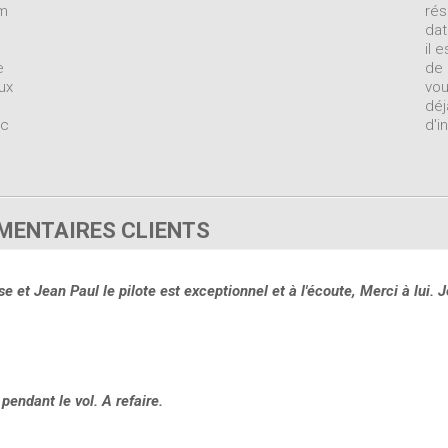
lm
rés
dat
il 
e
de 
ux
vou
déj
ec
d'i
ENTAIRES CLIENTS
 et Jean Paul le pilote est exceptionnel et à l'écoute, Merci à lui. J
pendant le vol. A refaire.