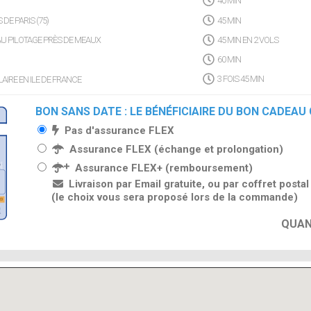
40 MIN
E PARIS (75)
45 MIN
 AU PILOTAGE PRÈS DE MEAUX
45 MIN EN 2 VOLS
60 MIN
AIRE EN ILE DE FRANCE
3 FOIS 45 MIN
BON SANS DATE : LE BÉNÉFICIAIRE DU BON CADEAU
Pas d'assurance FLEX
Assurance FLEX (échange et prolongation)
Assurance FLEX+ (remboursement)
Livraison par Email gratuite, ou par coffret posta
(le choix vous sera proposé lors de la commande)
QUAN