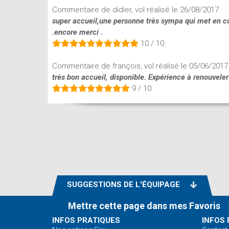
Commentaire de didier, vol réalisé le 26/08/2017
super accueil,une personne très sympa qui met en co
.encore merci .
10 / 10
Commentaire de françois, vol réalisé le 05/06/2017
très bon accueil, disponible. Expérience à renouvele
9 / 10
Commentaire de Eric, vol réalisé le 27/06/2016
Ambiance sympa accompagné par une vrai professi
10 / 10
Commentaire de Aurélie, vol réalisé le 24/04/2016
Cette séance d'initiation s'est très bien passée : trè
l'envie (et la ferme intention !) de passer mon brevet 
SUGGESTIONS DE L'ÉQUIPAGE
10 / 10
Mettre cette page dans mes Favoris
Commentaire de Sylvain, vol réalisé le 31/01/2016
INFOS PRATIQUES
INFOS 
Chaleureux, passionné, confiant. A découvrir rapide