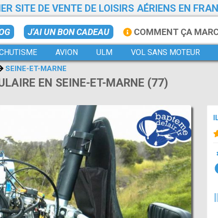
ER SITE DE VENTE DE LOISIRS AÉRIENS EN FRA
LOG
J'AI UN BON CADEAU
COMMENT ÇA MAR
CHUTISME
AVION
ULM
VOL SANS MOTEUR
SEINE-ET-MARNE
LAIRE EN SEINE-ET-MARNE (77)
I