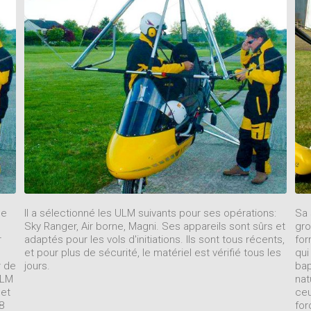
de
Il a sélectionné les ULM suivants pour ses opérations:
Sa 
Sky Ranger, Air borne, Magni. Ses appareils sont sûrs et
gro
r
adaptés pour les vols d'initiations. Ils sont tous récents,
for
et pour plus de sécurité, le matériel est vérifié tous les
qui
r de
jours.
bap
ULM
nat
 et
ceu
8
for