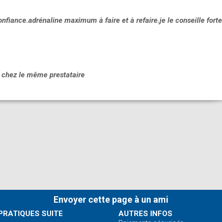
nfiance.adrénaline maximum à faire et à refaire.je le conseille for
r chez le même prestataire
onnel
s agréable et intéressante. L'accueil a été tout aussi sympa. Je revien
!
Envoyer cette page à un ami
PRATIQUES SUITE
AUTRES INFOS
ment