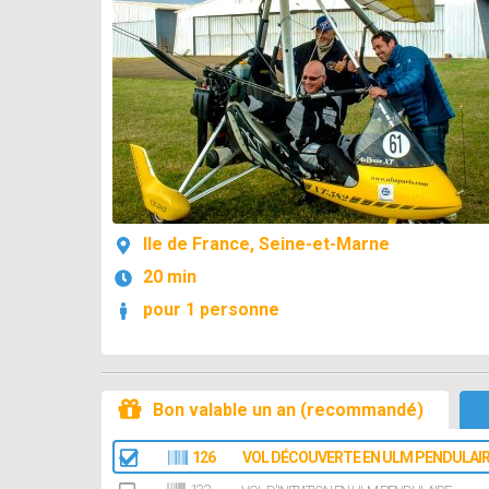
Ile de France, Seine-et-Marne
20 min
pour 1 personne
Bon valable un an (recommandé)
126
VOL DÉCOUVERTE EN ULM PENDULAIRE