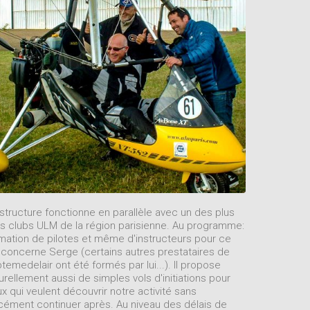
structure fonctionne en parallèle avec un des plus
s clubs ULM de la région parisienne. Au programme:
mation de pilotes et même d'instructeurs pour ce
 concerne Serge (certains autres prestataires de
temedelair ont été formés par lui...). Il propose
urellement aussi de simples vols d'initiations pour
x qui veulent découvrir notre activité sans
cément continuer après. Au niveau des délais de