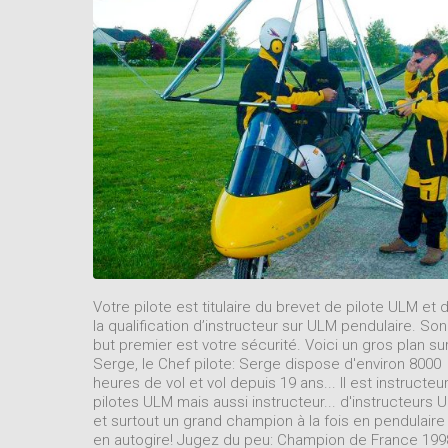
Votre pilote est titulaire du brevet de pilote ULM et 
la qualification d’instructeur sur ULM pendulaire. Son
but premier est votre sécurité. Voici un gros plan su
Serge, le Chef pilote: Serge dispose d'environ 8000
heures de vol et vol depuis 19 ans... Il est instructeu
pilotes ULM mais aussi instructeur... d'instructeurs 
et surtout un grand champion à la fois en pendulaire
en autogire! Jugez du peu: Champion de France 199