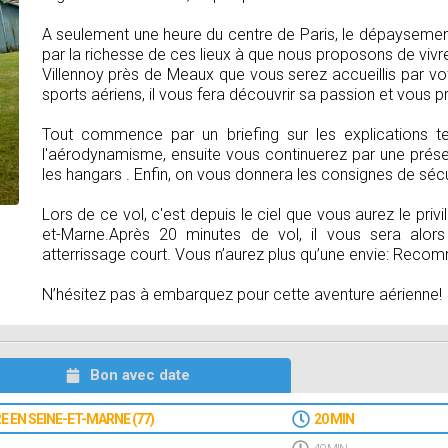
A seulement une heure du centre de Paris, le dépaysement 
par la richesse de ces lieux à que nous proposons de vivr
Villennoy près de Meaux que vous serez accueillis par vot
sports aériens, il vous fera découvrir sa passion et vous p
Tout commence par un briefing sur les explications t
l'aérodynamisme, ensuite vous continuerez par une prése
les hangars . Enfin, on vous donnera les consignes de sécu
Lors de ce vol, c'est depuis le ciel que vous aurez le priv
et-Marne.Après 20 minutes de vol, il vous sera alor
atterrissage court. Vous n’aurez plus qu’une envie: Reco
N’hésitez pas à embarquez pour cette aventure aérienne!
Bon avec date
 EN SEINE-ET-MARNE (77)
20 MIN