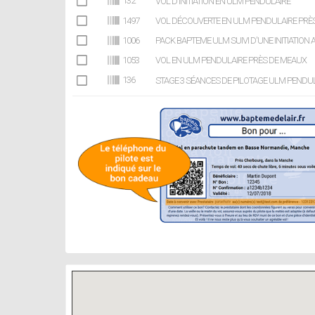
132
VOL D'INITIATION EN ULM PENDULAIRE
1497
VOL DÉCOUVERTE EN ULM PENDULAIRE PRÈS D
1006
PACK BAPTEME ULM SUIVI D'UNE INITIATION
1053
VOL EN ULM PENDULAIRE PRÈS DE MEAUX
136
STAGE 3 SÉANCES DE PILOTAGE ULM PENDUL