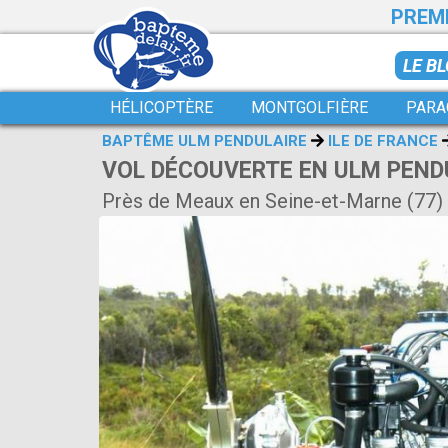
PREMI
LE B
HÉLICOPTÈRE
MONTGOLFIÈRE
PARA
BAPTÊME ULM PENDULAIRE
ILE DE FRANCE
VOL DÉCOUVERTE EN ULM PENDU
Près de Meaux en Seine-et-Marne (77)