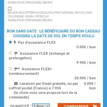
30 MIN
, POUR 2 PERSONNES
, 580.00 €
BALADE HÉLICOPTÈRE AU-DESSUS DU PARC NATIONAL DES VOLCANS
D'AUVERGNE - 50 MIN - OFFRE DUO
50 MIN
, POUR 2 PERSONNES
, 930.00 €
BON SANS DATE : LE BÉNÉFICIAIRE DU BON CADEAU
CHOISIRA LA DATE DE VOL EN TEMPS VOULU
Pas d'assurance FLEX
0.00€ / bon
Assurance FLEX (échange et
prolongation)
9.90€ / bon
Assurance FLEX+
(remboursement)
20.00€ / bon
Livraison par Email gratuite, ou par
0.00€ /
coffret postal (France) à 7.95€
bon
(le choix vous sera proposé lors de la
commande)
QUANTITÉ :
COMMANDER