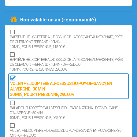
Bon valable un an (recommandé)
BAPTÊME HÉLICOPTÈRE AU-DESSUS DE LA TOSCANE AUVERGNATE, PRÈS
DE CLERMONT-FERRAND - 10MIN
10 MIN
, POUR 1 PERSONNE
, 115.00 €
BAPTÊME HÉLICOPTÈRE AU-DESSUS DE LA TOSCANE AUVERGNATE, PRÈS
DE CLERMONT-FERRAND - 10MIN - OFFRE DUO
10 MIN
, POUR 2 PERSONNES
, 230.00 €
VOL EN HELICOPTERE AU-DESSUS DU PUY-DE-SANCY, EN
AUVERGNE - 30 MIN
30 MIN
, POUR 1 PERSONNE
, 290.00 €
BALADE HÉLICOPTÈRE AU-DESSUS DU PARC NATIONAL DES VOLCANS
D'AUVERGNE - 50 MIN
50 MIN
, POUR 1 PERSONNE
, 465.00 €
VOL EN HELICOPTERE AU-DESSUS DU PUY-DE-SANCY, EN AUVERGNE - 30
MIN - OFFRE DUO