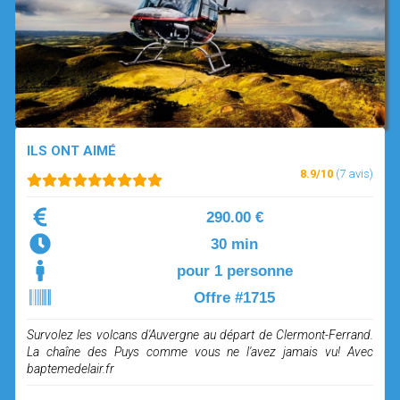
OPEN SUBMENU (SIMULATEUR)
SIMULATEUR
OPEN SUBMENU (DRÔNE)
DRÔNE
ILS ONT AIMÉ
8.9/10
(7 avis)
290.00 €
30 min
pour 1 personne
Offre #1715
Survolez les volcans d'Auvergne au départ de Clermont-Ferrand.
La chaîne des Puys comme vous ne l'avez jamais vu! Avec
baptemedelair.fr