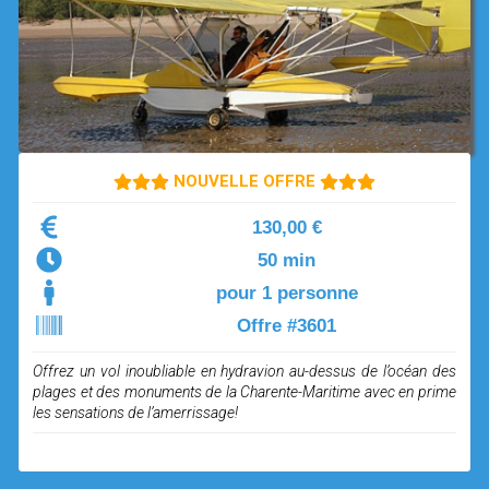
OPEN SUBMENU (SIMULATEUR)
SIMULATEUR
OPEN SUBMENU (DRÔNE)
DRÔNE
NOUVELLE OFFRE
130,00 €
50 min
pour 1 personne
Offre #3601
Offrez un vol inoubliable en hydravion au-dessus de l’océan des
plages et des monuments de la Charente-Maritime avec en prime
les sensations de l’amerrissage!