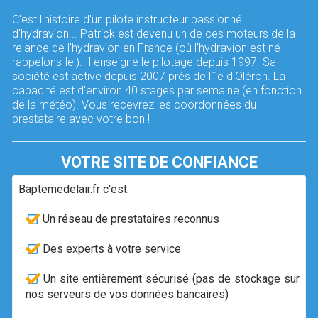
C'est l'histoire d'un pilote instructeur passionné
d'hydravion... Patrick est devenu un de ces moteurs de la
relance de l'hydravion en France (où l'hydravion est né
rappelons-le!). Il enseigne le pilotage depuis 1997. Sa
société est active depuis 2007 près de l'île d'Oléron. La
capacité est d'environ 40 stages par semaine (en fonction
de la météo). Vous recevrez les coordonnées du
prestataire avec votre bon !
VOTRE SITE DE CONFIANCE
Baptemedelair.fr c'est:
Un réseau de prestataires reconnus
Des experts à votre service
Un site entièrement sécurisé (pas de stockage sur
nos serveurs de vos données bancaires)