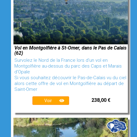
Vol en Montgolfière à St-Omer, dans le Pas de Calais
(62)
Survolez le Nord de la France lors d'un vol en
Montgolfière au-dessus du parc des Caps et Marais
d'Opale
Si vous souhaitez découvrir le Pas-de-Calais vu du ciel
alors cette offre de vol en Montgolfière au départ de
Saint-Omer
238,00 €
Voir