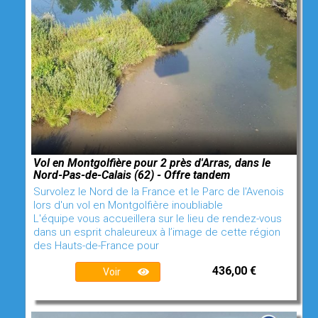
Vol en Montgolfière pour 2 près d'Arras, dans le
Nord-Pas-de-Calais (62) - Offre tandem
Survolez le Nord de la France et le Parc de l'Avenois
lors d'un vol en Montgolfière inoubliable
L'équipe vous accueillera sur le lieu de rendez-vous
dans un esprit chaleureux à l’image de cette région
des Hauts-de-France pour
436,00 €
Voir