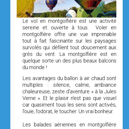
OPEN SUBMENU (SIMULATEUR)
SIMULATEUR
OPEN SUBMENU (DRÔNE)
DRÔNE
Le vol en montgolfière est une activité
sereine et ouverte à tous. Voler en
montgolfière offre une vue imprenable
tout à fait fascinante sur les paysages
survolés qui défilent tout doucement aux
grès du vent. La montgolfière est en
quelque sorte un des plus beaux balcons
du monde !
Les avantages du ballon à air chaud sont
multiples : silence, calme, ambiance
chaleureuse, zeste d’aventure « à la Jules
Verne ». Et le plaisir n’est pas que visuel
car quasiment tous les sens sont activés,
l’ouïe, l’odorat, le toucher. Un vrai bonheur.
Les balades aériennes en montgolfière