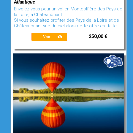
Atlantique
Envolez-vous pour un vol en Montgolfière des Pays de
la Loire, à Châteaubriant
Si vous souhaitez profiter des Pays de la Loire et de
Châteaubriant vue du ciel alors cette offre est faite
250,00 €
Voir