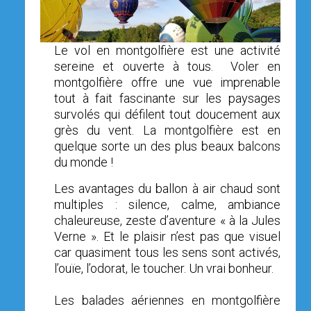
OPEN SUBMENU (SIMULATEUR)
SIMULATEUR
OPEN SUBMENU (DRÔNE)
DRÔNE
Le vol en montgolfière est une activité
sereine et ouverte à tous. Voler en
montgolfière offre une vue imprenable
tout à fait fascinante sur les paysages
survolés qui défilent tout doucement aux
grès du vent. La montgolfière est en
quelque sorte un des plus beaux balcons
du monde !
Les avantages du ballon à air chaud sont
multiples : silence, calme, ambiance
chaleureuse, zeste d’aventure « à la Jules
Verne ». Et le plaisir n’est pas que visuel
car quasiment tous les sens sont activés,
l’ouïe, l’odorat, le toucher. Un vrai bonheur.
Les balades aériennes en montgolfière