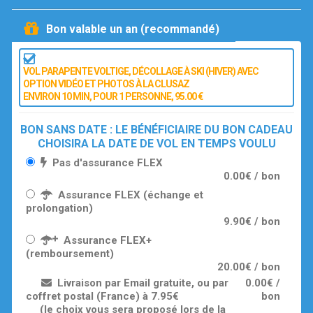
Bon valable un an (recommandé)
VOL PARAPENTE VOLTIGE, DÉCOLLAGE À SKI (HIVER) AVEC
OPTION VIDÉO ET PHOTOS À LA CLUSAZ
ENVIRON 10 MIN
, POUR 1 PERSONNE
, 95.00 €
BON SANS DATE : LE BÉNÉFICIAIRE DU BON CADEAU
CHOISIRA LA DATE DE VOL EN TEMPS VOULU
Pas d'assurance FLEX
0.00€ / bon
Assurance FLEX (échange et
prolongation)
9.90€ / bon
Assurance FLEX+
(remboursement)
20.00€ / bon
Livraison par Email gratuite, ou par
0.00€ /
coffret postal (France) à 7.95€
bon
(le choix vous sera proposé lors de la