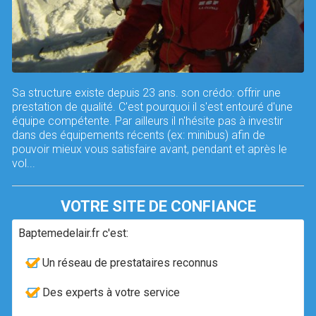
Sa structure existe depuis 23 ans. son crédo: offrir une
prestation de qualité. C'est pourquoi il s'est entouré d'une
équipe compétente. Par ailleurs il n'hésite pas à investir
dans des équipements récents (ex: minibus) afin de
pouvoir mieux vous satisfaire avant, pendant et après le
vol...
VOTRE SITE DE CONFIANCE
Baptemedelair.fr c'est:
Un réseau de prestataires reconnus
Des experts à votre service