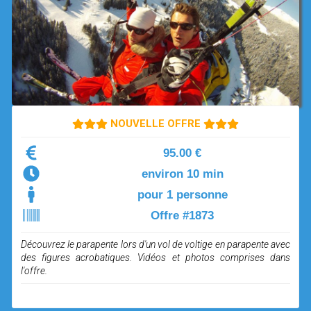
OPEN SUBMENU (SIMULATEUR)
SIMULATEUR
OPEN SUBMENU (DRÔNE)
DRÔNE
NOUVELLE OFFRE
95.00 €
environ 10 min
pour 1 personne
Offre #1873
Découvrez le parapente lors d'un vol de voltige en parapente avec
des figures acrobatiques. Vidéos et photos comprises dans
l'offre.