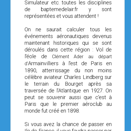
Simulateur etc. toutes les disciplines
OPEN SUBMENU (SIMULATEUR)
SIMULATEUR
de baptemedelair.fr y sont
représentées et vous attendent !
OPEN SUBMENU (DRÔNE)
DRÔNE
On ne saurait calculer tous les
événements aéronautiques devenus
maintenant historiques qui se sont
déroulés dans cette région : Vol de
l'éole de
Clément Ader au départ
Armainvilliers à l'est de Paris en
d'
1890, atterrissage du non moins
célèbre aviateur Charles Lindberg sur
le terrain du Bourget après sa
traversée de l'Atlantique en 1927. On
peut se souvenir aussi que c'est à
Paris que le premier aéroclub au
monde fut créé en 1898.
Si vous avez la chance de passer en
Ile de France, il vous faudra passer par