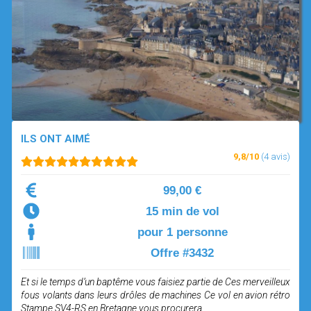
OPEN SUBMENU (SIMULATEUR)
SIMULATEUR
OPEN SUBMENU (DRÔNE)
DRÔNE
ILS ONT AIMÉ
9,8/10
(4 avis)
99,00 €
15 min de vol
pour 1 personne
Offre #3432
Et si le temps d’un baptême vous faisiez partie de Ces merveilleux
fous volants dans leurs drôles de machines Ce vol en avion rétro
Stampe SV4-RS en Bretagne vous procurera