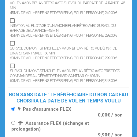
VOL EN AVION BIPLAN RÉTRO AVEC SURVOL DU BARRAGE DE LA RANCE - 45
MIN
45 MIN DE VOL + BRIEFING ET DÉBRIEFING
, POUR 1 PERSONNE
, 249.00 €
INITIATION AU PILOTAGE D'UN AVION BIPLAN RÉTRO AVEC SURVOL DU
BARRAGE DE LA RANCE - 45 MIN
45 MIN DE VOL + BRIEFING ET DÉBRIEFING
, POUR 1 PERSONNE
, 298.00 €
SURVOL DU MONT-ST-MICHEL EN AVION BIPLAN RÉTRO AU DÉPART DE
DINARD-SAINT MALO - 60 MIN
60 MIN DE VOL + BRIEFING ET DÉBRIEFING
, POUR 1 PERSONNE
, 299.00 €
SURVOL DU MONT-ST-MICHEL EN AVION BIPLAN RÉTRO AVEC PRISE DES
COMMANDES AU DÉPART DE DINARD-SAINT MALO - 60 MIN
60 MIN DE VOL + BRIEFING ET DÉBRIEFING
, POUR 1 PERSONNE
, 348.00 €
BON SANS DATE : LE BÉNÉFICIAIRE DU BON CADEAU
CHOISIRA LA DATE DE VOL EN TEMPS VOULU
Pas d'assurance FLEX
0,00€ / bon
Assurance FLEX (échange et
prolongation)
9,90€ / bon