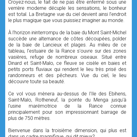
Croyez-nous, le fait de ne pas être enfermé sous une
verrière moderne décuple les sensations, le bonheur
est total. La Bretagne vue du ciel devient ainsi l’endroit
le plus magique que vous puissiez imaginer au monde.
À l'horizon ininterrompu de la baie du Mont Saint-Michel
succède une alternance de côtes découpées, polder
de la baie de Lancieux et plages. Au milieu de ce
tableau, l'estuaire de la Rance s'ouvre sur des zones
vasières, refuge de nombreux oiseaux. Situé entre
Dinard et Saint-Malo, ce fleuve se cisèle en baies et
petits ports fluviaux qui rendent le lieu très prisé des
randonneurs et des pêcheurs. Vue du ciel, le lieu
découvre toute sa beauté.
Ce vol vous mènera au-dessus de l'Ile des Ebihens,
Saint-Malo, Rotheneuf, la pointe du Menga jusqu'à
l'usine marémotrice de la Rance connue
principalement pour son impressionnant barrage de
plus de 750 mètres.
Bienvenue dans la troisième dimension, qui plus est
dans un cadre magnifique, qui dit mieux?