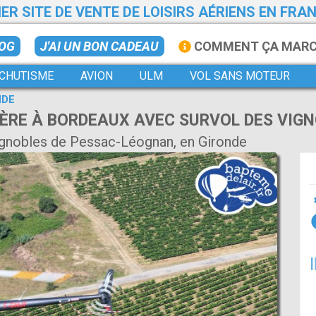
ER SITE DE VENTE DE LOISIRS AÉRIENS EN FRA
LOG
J'AI UN BON CADEAU
COMMENT ÇA MAR
CHUTISME
AVION
ULM
VOL SANS MOTEUR
NDE
TÈRE À BORDEAUX AVEC SURVOL DES VIGN
ignobles de Pessac-Léognan, en Gironde