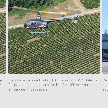
teur
Vous serez accueilli à bord d’un Robinson R44 doté de
Cet
el
3 places passagers ou bien d'un Bell 206 pouvant
sur
embarquer 4 passagers.
est