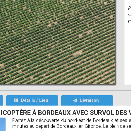
P
s
m
Détails / Lieu
Livraison
ÉLICOPTÈRE À BORDEAUX AVEC SURVOL DES 
Partez à la découverte du nord-est de Bordeaux et ses e
minutes au départ de Bordeaux, en Gironde. Le plein de se