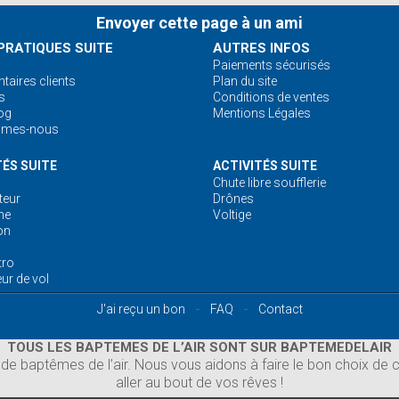
Envoyer cette page à un ami
PRATIQUES SUITE
AUTRES INFOS
Paiements sécurisés
aires clients
Plan du site
s
Conditions de ventes
og
Mentions Légales
mmes-nous
TÉS SUITE
ACTIVITÉS SUITE
Chute libre soufflerie
eur
Drônes
ne
Voltige
on
tro
ur de vol
J'ai reçu un bon
-
FAQ
-
Contact
TOUS LES BAPTEMES DE L’AIR SONT SUR BAPTEMEDELAIR
e baptêmes de l’air. Nous vous aidons à faire le bon choix de ca
aller au bout de vos rêves !