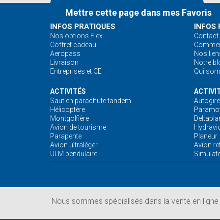
Mettre cette page dans mes Favoris
INFOS PRATIQUES
INFOS 
Nos options Flex
Contact
Coffret cadeau
Comment
Aeropass
Nos lien
Livraison
Notre bl
Entreprises et CE
Qui so
ACTIVITÉS
ACTIVI
Saut en parachute tandem
Autogire
Hélicoptère
Paramot
Montgolfière
Deltapla
Avion de tourisme
Hydravi
Parapente
Planeur
Avion ultraléger
Avion re
ULM pendulaire
Simulate
Nous sommes spécialisés dans la vente en ligne d