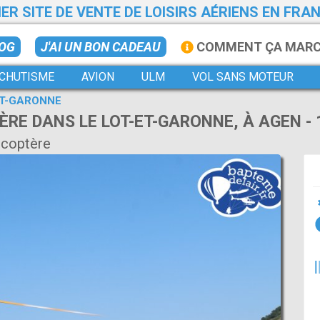
ER SITE DE VENTE DE LOISIRS AÉRIENS EN FRA
LOG
J'AI UN BON CADEAU
COMMENT ÇA MAR
CHUTISME
AVION
ULM
VOL SANS MOTEUR
ET-GARONNE
ÈRE DANS LE LOT-ET-GARONNE, À AGEN -
icoptère