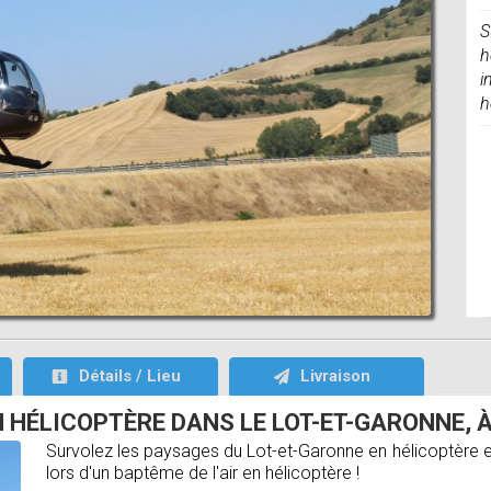
S
h
i
h
Détails / Lieu
Livraison
N HÉLICOPTÈRE DANS LE LOT-ET-GARONNE, À
Survolez les paysages du Lot-et-Garonne en hélicoptère e
lors d'un baptême de l'air en hélicoptère !