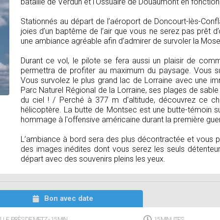
bataille de Verdun et l'Ossuaire de Douaumont en fonction 
Stationnés au départ de l’aéroport de Doncourt-lès-Confl
joies d’un baptême de l’air que vous ne serez pas prêt d
une ambiance agréable afin d’admirer de survoler la Mose
Durant ce vol, le pilote se fera aussi un plaisir de comm
permettra de profiter au maximum du paysage. Vous su
Vous survolez le plus grand lac de Lorraine avec une i
Parc Naturel Régional de la Lorraine, ses plages de sable
du ciel ! / Perché à 377 m d'altitude, découvrez ce ch
hélicoptère. La butte de Montsec est une butte-témoin s
hommage à l'offensive américaine durant la première guer
L’ambiance à bord sera des plus décontractée et vous p
des images inédites dont vous serez les seuls détenteur
départ avec des souvenirs pleins les yeux.
Bon avec date
LE, PRÈS DE METZ - 15 MIN
15 MINUTES