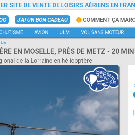
ER SITE DE VENTE DE LOISIRS AÉRIENS EN FRA
LOG
J'AI UN BON CADEAU
COMMENT ÇA MAR
CHUTISME
AVION
ULM
VOL SANS MOTEUR
LLE
ÈRE EN MOSELLE, PRÈS DE METZ - 20 MIN
gional de la Lorraine en hélicoptère