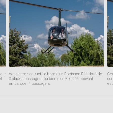
teur
Vous serez accueilli à bord d’un Robinson R44 doté de
Cet
el
3 places passagers ou bien d'un Bell 206 pouvant
sur
embarquer 4 passagers.
est