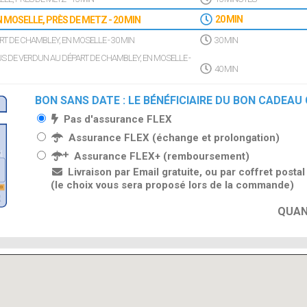
 MOSELLE, PRÈS DE METZ - 20 MIN
20 MIN
T DE CHAMBLEY, EN MOSELLE - 30 MIN
30 MIN
S DE VERDUN AU DÉPART DE CHAMBLEY, EN MOSELLE -
40 MIN
BON SANS DATE : LE BÉNÉFICIAIRE DU BON CADEAU
Pas d'assurance FLEX
Assurance FLEX (échange et prolongation)
Assurance FLEX+ (remboursement)
Livraison par Email gratuite, ou par coffret posta
(le choix vous sera proposé lors de la commande)
QUAN