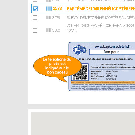
3578
BAPTÊME DE L'AIR EN HÉLICOPTÈRE EN
3579
SURVOL DE METZ EN HÉLICOPTÈRE, AU DÉPAR
VOL HISTORIQUE EN HÉLICOPTÈRE AU-DESSU
3580
40 MIN