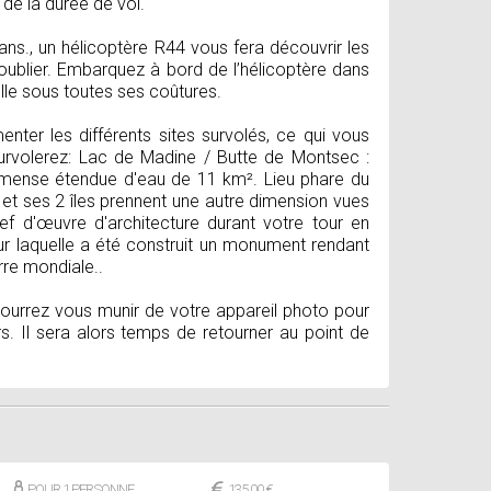
de la durée de vol.
ans., un hélicoptère R44 vous fera découvrir les
’oublier. Embarquez à bord de l’hélicoptère dans
lle sous toutes ses coûtures.
enter les différents sites survolés, ce qui vous
rvolerez: Lac de Madine / Butte de Montsec :
mmense étendue d'eau de 11 km². Lieu phare du
 et ses 2 îles prennent une autre dimension vues
ef d'œuvre d'architecture durant votre tour en
ur laquelle a été construit un monument rendant
re mondiale..
ourrez vous munir de votre appareil photo pour
s. Il sera alors temps de retourner au point de
POUR 1 PERSONNE
135,00 €