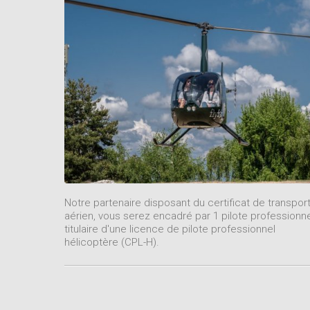
Notre partenaire disposant du certificat de transpor
aérien, vous serez encadré par 1 pilote professionn
titulaire d'une licence de pilote professionnel
hélicoptère (CPL-H).