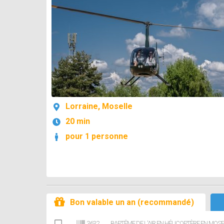
Lorraine, Moselle
20 min
pour 1 personne
Bon valable un an (recommandé)
3632
BAPTÊME DE L'AIR EN HÉLICOPTÈRE EN MOSEL