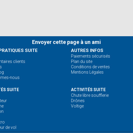
Envoyer cette page à un ami
PRATIQUES SUITE
AUTRES INFOS
Paiements sécurisés
aires clients
Plan du site
s
Conditions de ventes
og
Mentions Légales
mmes-nous
TÉS SUITE
ACTIVITÉS SUITE
Chute libre soufflerie
eur
Drônes
ne
Voltige
on
tro
ur de vol