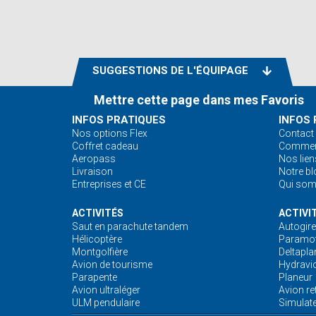
SUGGESTIONS DE L'ÉQUIPAGE
Mettre cette page dans mes Favoris
INFOS PRATIQUES
INFOS 
Nos options Flex
Contact
Coffret cadeau
Comment
Aeropass
Nos lien
Livraison
Notre bl
Entreprises et CE
Qui so
ACTIVITÉS
ACTIVI
Saut en parachute tandem
Autogire
Hélicoptère
Paramot
Montgolfière
Deltapla
Avion de tourisme
Hydravi
Parapente
Planeur
Avion ultraléger
Avion re
ULM pendulaire
Simulate