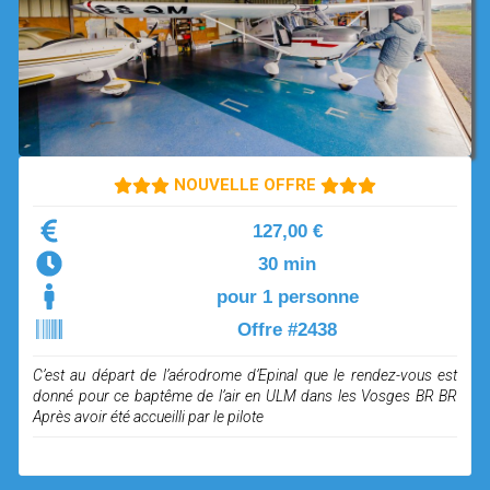
OPEN SUBMENU (SIMULATEUR)
SIMULATEUR
OPEN SUBMENU (DRÔNE)
DRÔNE
NOUVELLE OFFRE
127,00 €
30 min
pour 1 personne
Offre #2438
C’est au départ de l’aérodrome d’Epinal que le rendez-vous est
donné pour ce baptême de l’air en ULM dans les Vosges BR BR
Après avoir été accueilli par le pilote