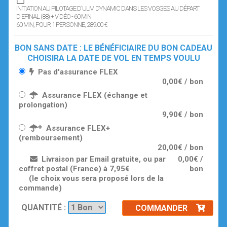
INITIATION AU PILOTAGE D'ULM DYNAMIC DANS LES VOSGES AU DÉPART
D'EPINAL (88) + VIDÉO - 60 MIN
60 MIN
, POUR 1 PERSONNE
, 289.00 €
BON SANS DATE : LE BÉNÉFICIAIRE DU BON CADEAU
CHOISIRA LA DATE DE VOL EN TEMPS VOULU
Pas d'assurance FLEX
0,00€ / bon
Assurance FLEX (échange et
prolongation)
9,90€ / bon
Assurance FLEX+
(remboursement)
20,00€ / bon
Livraison par Email gratuite, ou par
0,00€ /
coffret postal (France) à 7,95€
bon
(le choix vous sera proposé lors de la
commande)
QUANTITÉ :
COMMANDER