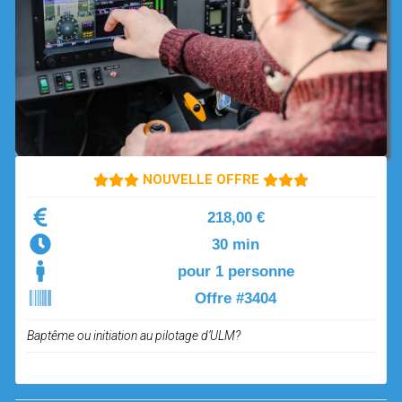
OPEN SUBMENU (SIMULATEUR)
SIMULATEUR
OPEN SUBMENU (DRÔNE)
DRÔNE
NOUVELLE OFFRE
218,00 €
30 min
pour 1 personne
Offre #3404
Baptême ou initiation au pilotage d’ULM?