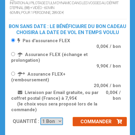
INITIATION AU PILOTAGE D'ULM DYNAMIC DANS LES VOSGES AU DÉPART
D'EPINAL (88) + VIDÉO - 60 MIN
60 MIN
, POUR 1 PERSONNE
, 289.00 €
BON SANS DATE : LE BÉNÉFICIAIRE DU BON CADEAU
CHOISIRA LA DATE DE VOL EN TEMPS VOULU
Pas d'assurance FLEX
0,00€ / bon
Assurance FLEX (échange et
prolongation)
9,90€ / bon
Assurance FLEX+
(remboursement)
20,00€ / bon
Livraison par Email gratuite, ou par
0,00€ /
coffret postal (France) à 7,95€
bon
(le choix vous sera proposé lors de la
commande)
QUANTITÉ :
COMMANDER