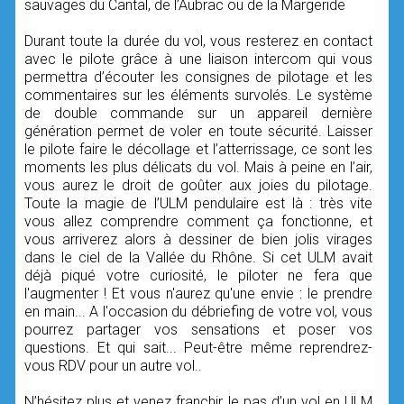
sauvages du Cantal, de l’Aubrac ou de la Margeride
Durant toute la durée du vol, vous resterez en contact
avec le pilote grâce à une liaison intercom qui vous
permettra d’écouter les consignes de pilotage et les
commentaires sur les éléments survolés. Le système
de double commande sur un appareil dernière
génération permet de voler en toute sécurité. Laisser
le pilote faire le décollage et l’atterrissage, ce sont les
moments les plus délicats du vol. Mais à peine en l’air,
vous aurez le droit de goûter aux joies du pilotage.
Toute la magie de l’ULM pendulaire est là : très vite
vous allez comprendre comment ça fonctionne, et
vous arriverez alors à dessiner de bien jolis virages
dans le ciel de la Vallée du Rhône. Si cet ULM avait
déjà piqué votre curiosité, le piloter ne fera que
l'augmenter ! Et vous n'aurez qu'une envie : le prendre
en main... A l'occasion du débriefing de votre vol, vous
pourrez partager vos sensations et poser vos
questions. Et qui sait... Peut-être même reprendrez-
vous RDV pour un autre vol..
N’hésitez plus et venez franchir le pas d’un vol en ULM