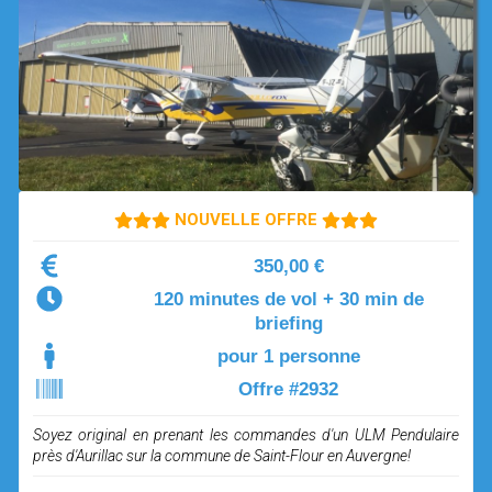
OPEN SUBMENU (SIMULATEUR)
SIMULATEUR
OPEN SUBMENU (DRÔNE)
DRÔNE
NOUVELLE OFFRE
350,00 €
120 minutes de vol + 30 min de
briefing
pour 1 personne
Offre #2932
Soyez original en prenant les commandes d'un ULM Pendulaire
près d'Aurillac sur la commune de Saint-Flour en Auvergne!