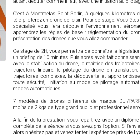
autant débuter comme il faut, avec une initiation au pilo
C'est à Montmelas Saint Sorlin, à quelques kilomètres de
télé-piloterez un drone de loisir. Pour ce stage, Vous êtes 
spécialisé vous fera découvrir l'environnement aéron
apprendrez les règles de base : réglementation du dron
présentation des drones que vous allez commander.
Ce stage de 2H, vous permettra de connaître la législatio
un briefing de 10 minutes. Puis après avoir fait connaissan
avec la stabilisation du drone, la maîtrise des trajectoi
trajectoire linéaire, le pilotage du drone en translation
trajectoires complexes, la découverte et approfondisse
toute sécurité, l'initiation au mode de pilotage automatiq
modes automatiques.
7 modèles de drones différents de marque DJI/PA
moins de 2 kgs de type grand public et professionnel seront
A la fin de la prestation, vous repartirez avec un diplô
complète de la séance si vous avez pris l'option. Si l’envi
alors n’hésitez pas et venez tenter l’expérience près de Ly