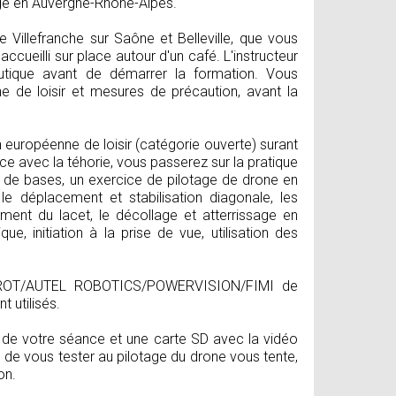
tage en Auvergne-Rhône-Alpes.
 Villefranche sur Saône et Belleville, que vous
accueilli sur place autour d'un café. L'instructeur
autique avant de démarrer la formation. Vous
e de loisir et mesures de précaution, avant la
n européenne de loisir (catégorie ouverte) surant
ce avec la téhorie, vous passerez sur la pratique
res de bases, un exercice de pilotage de drone en
, le déplacement et stabilisation diagonale, les
ment du lacet, le décollage et atterrissage en
ue, initiation à la prise de vue, utilisation des
RROT/AUTEL ROBOTICS/POWERVISION/FIMI de
 utilisés.
me de votre séance et une carte SD avec la vidéo
e de vous tester au pilotage du drone vous tente,
on.