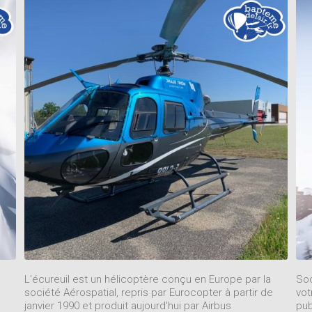
L'écureuil est un hélicoptère conçu en Europe par la
Soc
société Aérospatial, repris par Eurocopter à partir de
vot
janvier 1990 et produit aujourd'hui par Airbus
pub