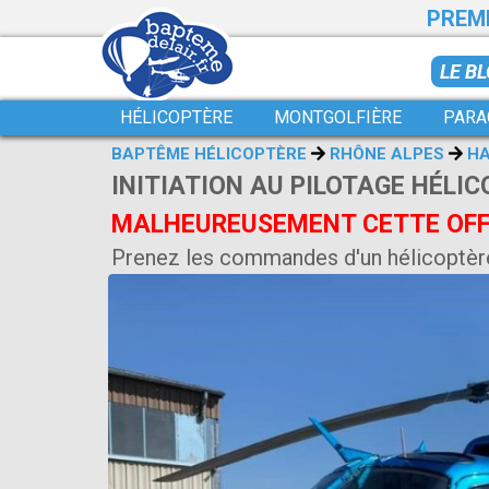
PREMI
LE B
HÉLICOPTÈRE
MONTGOLFIÈRE
PARA
BAPTÊME HÉLICOPTÈRE
RHÔNE ALPES
HA
INITIATION AU PILOTAGE HÉLIC
MALHEUREUSEMENT CETTE OFFR
Prenez les commandes d'un hélicoptèr