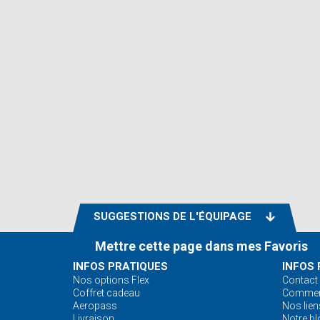
SUGGESTIONS DE L'ÉQUIPAGE
Mettre cette page dans mes Favoris
INFOS PRATIQUES
INFOS 
Nos options Flex
Contact
Coffret cadeau
Comment
Aeropass
Nos lien
Livraison
Notre bl