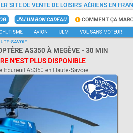
ER SITE DE VENTE DE LOISIRS AÉRIENS EN FRA
LOG
J'AI UN BON CADEAU
COMMENT ÇA MAR
CHUTISME
AVION
ULM
VOL SANS MOTEUR
UTE-SAVOIE
OPTÈRE AS350 À MEGÈVE - 30 MIN
E N'EST PLUS DISPONIBLE
e Ecureuil AS350 en Haute-Savoie