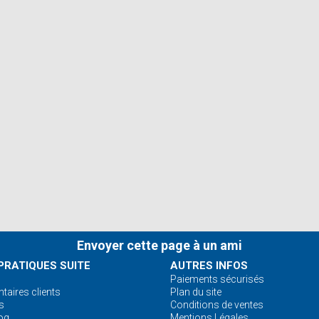
Envoyer cette page à un ami
PRATIQUES SUITE
AUTRES INFOS
Paiements sécurisés
aires clients
Plan du site
s
Conditions de ventes
og
Mentions Légales