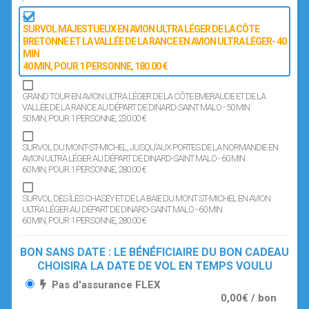
SURVOL MAJESTUEUX EN AVION ULTRA LÉGER DE LA CÔTE
BRETONNE ET LA VALLÉE DE LA RANCE EN AVION ULTRA LÉGER- 40
MIN
40 MIN
, POUR 1 PERSONNE
, 180.00 €
GRAND TOUR EN AVION ULTRA LÉGER DE LA CÔTE EMERAUDE ET DE LA
VALLÉE DE LA RANCE AU DÉPART DE DINARD-SAINT MALO - 50 MIN
50 MIN
, POUR 1 PERSONNE
, 230.00 €
SURVOL DU MONT-ST-MICHEL, JUSQU'AUX PORTES DE LA NORMANDIE EN
AVION ULTRA LÉGER AU DÉPART DE DINARD-SAINT MALO - 60 MIN
60 MIN
, POUR 1 PERSONNE
, 280.00 €
SURVOL DES ÎLES CHASEY ET DE LA BAIE DU MONT ST-MICHEL EN AVION
ULTRA LÉGER AU DÉPART DE DINARD-SAINT MALO - 60 MIN
60 MIN
, POUR 1 PERSONNE
, 280.00 €
BON SANS DATE : LE BÉNÉFICIAIRE DU BON CADEAU
CHOISIRA LA DATE DE VOL EN TEMPS VOULU
Pas d'assurance FLEX
0,00€ / bon