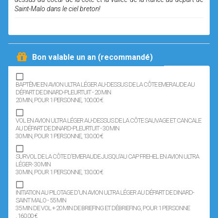
Saint-Malo dans le ciel breton!
Bon valable un an (recommandé)
BAPTÊME EN AVION ULTRA LÉGER AU-DESSUS DE LA CÔTE EMERAUDE AU
DÉPART DE DINARD-PLEURTUIT - 20 MIN
20 MIN
, POUR 1 PERSONNE
, 100.00 €
VOL EN AVION ULTRA LÉGER AU-DESSUS DE LA CÔTE SAUVAGE ET CANCALE
AU DÉPART DE DINARD-PLEURTUIT - 30 MIN
30 MIN
, POUR 1 PERSONNE
, 130.00 €
SURVOL DE LA CÔTE D'EMERAUDE JUSQU'AU CAP FREHEL EN AVION ULTRA
LÉGER- 30 MIN
30 MIN
, POUR 1 PERSONNE
, 130.00 €
INITIATION AU PILOTAGE D'UN AVION ULTRA LÉGER AU DÉPART DE DINARD-
SAINT MALO - 55 MIN
35 MIN DE VOL + 20 MIN DE BRIEFING ET DÉBRIEFING
, POUR 1 PERSONNE
, 160.00 €