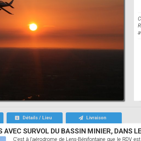
C
R
a
Détails / Lieu
Livraison
 AVEC SURVOL DU BASSIN MINIER, DANS LE 
C'est à l'aérodrome de Lens-Bénifontaine que le RDV es