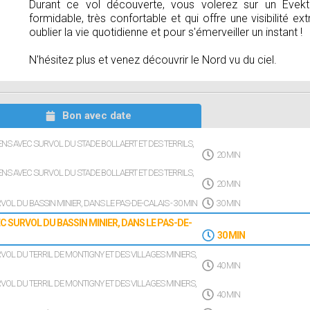
Durant ce vol découverte, vous volerez sur un Evek
formidable, très confortable et qui offre une visibilité ext
oublier la vie quotidienne et pour s'émerveiller un instant !
N'hésitez plus et venez découvrir le Nord vu du ciel.
Bon avec date
LENS AVEC SURVOL DU STADE BOLLAERT ET DES TERRILS,
20 MIN
LENS AVEC SURVOL DU STADE BOLLAERT ET DES TERRILS,
20 MIN
OL DU BASSIN MINIER, DANS LE PAS-DE-CALAIS - 30 MIN
30 MIN
C SURVOL DU BASSIN MINIER, DANS LE PAS-DE-
30 MIN
VOL DU TERRIL DE MONTIGNY ET DES VILLAGES MINIERS,
40 MIN
VOL DU TERRIL DE MONTIGNY ET DES VILLAGES MINIERS,
40 MIN