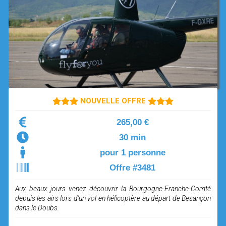
OPEN SUBMENU (SIMULATEUR)
SIMULATEUR
OPEN SUBMENU (DRÔNE)
DRÔNE
NOUVELLE OFFRE
265,00 €
30 min
pour 1 personne
Offre #3481
Aux beaux jours venez découvrir la Bourgogne-Franche-Comté
depuis les airs lors d'un vol en hélicoptère au départ de Besançon
dans le Doubs.