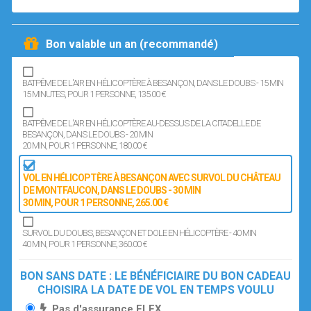
Bon valable un an (recommandé)
BATPÊME DE L'AIR EN HÉLICOPTÈRE À BESANÇON, DANS LE DOUBS - 15 MIN
15 MINUTES
, POUR 1 PERSONNE
, 135.00 €
BATPÊME DE L'AIR EN HÉLICOPTÈRE AU-DESSUS DE LA CITADELLE DE
BESANÇON, DANS LE DOUBS - 20 MIN
20 MIN
, POUR 1 PERSONNE
, 180.00 €
VOL EN HÉLICOPTÈRE À BESANÇON AVEC SURVOL DU CHÂTEAU
DE MONTFAUCON, DANS LE DOUBS - 30 MIN
30 MIN
, POUR 1 PERSONNE
, 265.00 €
SURVOL DU DOUBS, BESANÇON ET DOLE EN HÉLICOPTÈRE - 40 MIN
40 MIN
, POUR 1 PERSONNE
, 360.00 €
BON SANS DATE : LE BÉNÉFICIAIRE DU BON CADEAU
CHOISIRA LA DATE DE VOL EN TEMPS VOULU
Pas d'assurance FLEX