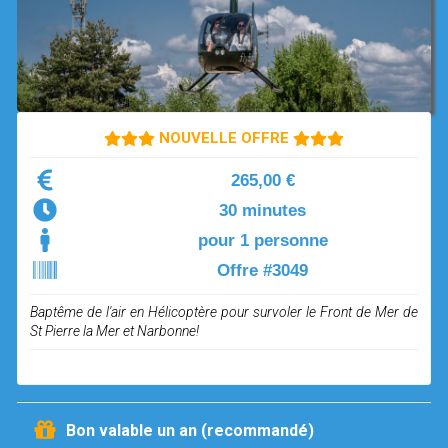
OPEN SUBMENU (SIMULATEUR)
SIMULATEUR
OPEN SUBMENU (DRÔNE)
DRÔNE
NOUVELLE OFFRE
265,00 €
30 minutes
pour 1 personne
Offre #3049
Baptême de l'air en Hélicoptère pour survoler le Front de Mer de
St Pierre la Mer et Narbonne!
Bon valable un an (recommandé)