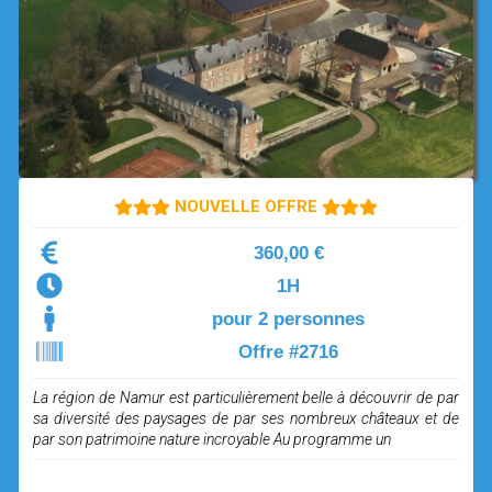
OPEN SUBMENU (SIMULATEUR)
SIMULATEUR
OPEN SUBMENU (DRÔNE)
DRÔNE
NOUVELLE OFFRE
360,00 €
1H
pour 2 personnes
Offre #2716
La région de Namur est particulièrement belle à découvrir de par
sa diversité des paysages de par ses nombreux châteaux et de
par son patrimoine nature incroyable Au programme un