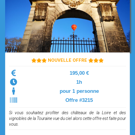
OPEN SUBMENU (SIMULATEUR)
SIMULATEUR
OPEN SUBMENU (DRÔNE)
DRÔNE
NOUVELLE OFFRE
195,00 €
1h
pour 1 personne
Offre #3215
Si vous souhaitez profiter des châteaux de la Loire et des
vignobles de la Touraine vue du ciel alors cette offre est faite pour
vous.