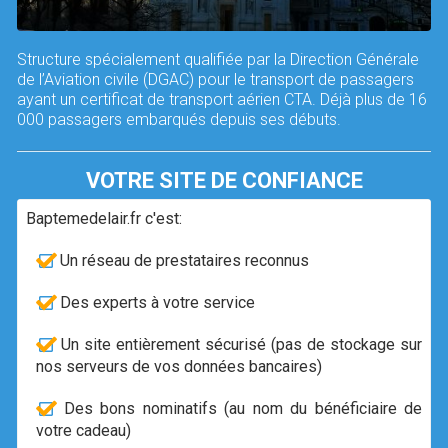
Structure spécialement qualifiée par la Direction Générale
de l’Aviation civile (DGAC) pour le transport de passagers
ayant un certificat de transport aérien CTA. Déjà plus de 16
000 passagers embarqués depuis ses débuts.
VOTRE SITE DE CONFIANCE
Baptemedelair.fr c'est:
Un réseau de prestataires reconnus
Des experts à votre service
Un site entièrement sécurisé (pas de stockage sur
nos serveurs de vos données bancaires)
Des bons nominatifs (au nom du bénéficiaire de
votre cadeau)