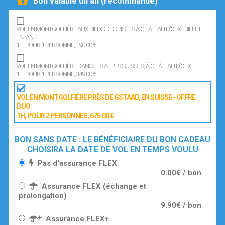
Bon valable un an (recommandé)
VOL EN MONTGOLFIÈRE AUX PIEDS DES PISTES À CHÂTEAU D’OEX - BILLET
ENFANT
1H
, POUR 1 PERSONNE
, 190.00 €
VOL EN MONTGOLFIÈRE DANS LES ALPES SUISSES, À CHÂTEAU D’OEX
1H
, POUR 1 PERSONNE
, 349.00 €
VOL EN MONTGOLFIÈRE PRÈS DE GSTAAD, EN SUISSE - OFFRE
DUO
1H
, POUR 2 PERSONNES
, 675.00 €
BON SANS DATE : LE BÉNÉFICIAIRE DU BON CADEAU
CHOISIRA LA DATE DE VOL EN TEMPS VOULU
Pas d'assurance FLEX
0.00€ / bon
Assurance FLEX (échange et
prolongation)
9.90€ / bon
Assurance FLEX+