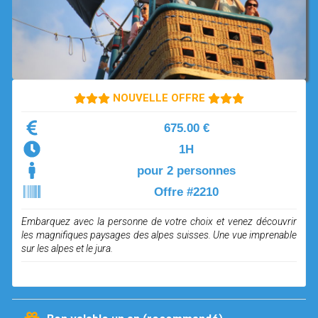
OPEN SUBMENU (SIMULATEUR)
SIMULATEUR
OPEN SUBMENU (DRÔNE)
DRÔNE
NOUVELLE OFFRE
675.00 €
1H
pour 2 personnes
Offre #2210
Embarquez avec la personne de votre choix et venez découvrir
les magnifiques paysages des alpes suisses. Une vue imprenable
sur les alpes et le jura.