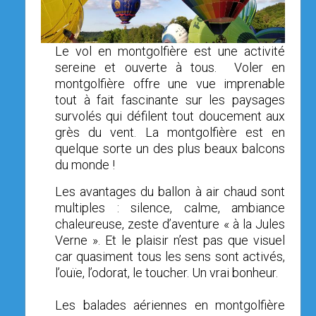
OPEN SUBMENU (SIMULATEUR)
SIMULATEUR
OPEN SUBMENU (DRÔNE)
DRÔNE
Le vol en montgolfière est une activité
sereine et ouverte à tous. Voler en
montgolfière offre une vue imprenable
tout à fait fascinante sur les paysages
survolés qui défilent tout doucement aux
grès du vent. La montgolfière est en
quelque sorte un des plus beaux balcons
du monde !
Les avantages du ballon à air chaud sont
multiples : silence, calme, ambiance
chaleureuse, zeste d’aventure « à la Jules
Verne ». Et le plaisir n’est pas que visuel
car quasiment tous les sens sont activés,
l’ouïe, l’odorat, le toucher. Un vrai bonheur.
Les balades aériennes en montgolfière