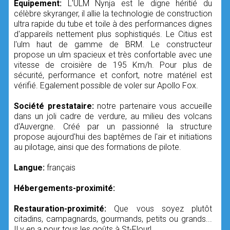
Equipement:
L'ULM Nynja est le digne héritié du
célèbre skyranger, il allie la technologie de construction
ultra rapide du tube et toile à des performances dignes
d'appareils nettement plus sophistiqués. Le Citius est
l'ulm haut de gamme de BRM. Le constructeur
propose un ulm spacieux et très confortable avec une
vitesse de croisière de 195 Km/h. Pour plus de
sécurité, performance et confort, notre matériel est
vérifié. Egalement possible de voler sur Apollo Fox.
Société prestataire:
notre partenaire vous accueille
dans un joli cadre de verdure, au milieu des volcans
d'Auvergne. Créé par un passionné la structure
propose aujourd'hui des baptêmes de l'air et initiations
au pilotage, ainsi que des formations de pilote.
Langue:
français
Hébergements-proximité:
Restauration-proximité:
Que vous soyez plutôt
citadins, campagnards, gourmands, petits ou grands...
Il y en a pour tous les goûts à St-Flour!