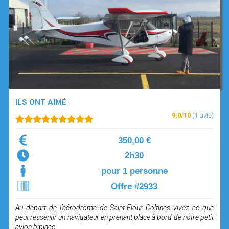
OPEN SUBMENU (SIMULATEUR)
SIMULATEUR
OPEN SUBMENU (DRÔNE)
DRÔNE
ILS ONT AIMÉ
9,0/10
(1 avis)
350,00 €
2h30
pour 1 personne
Offre #2933
Au départ de l’aérodrome de Saint-Flour Coltines vivez ce que
peut ressentir un navigateur en prenant place à bord de notre petit
avion biplace.