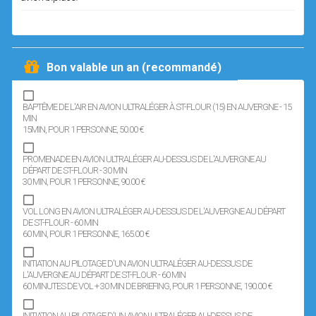
Bon valable un an (recommandé)
BAPTÊME DE L'AIR EN AVION ULTRALÉGER À ST-FLOUR (15) EN AUVERGNE - 15
MIN
15MIN
, POUR 1 PERSONNE
, 50.00 €
PROMENADE EN AVION ULTRALÉGER AU-DESSUS DE L'AUVERGNE AU
DÉPART DE ST-FLOUR - 30 MIN
30 MIN
, POUR 1 PERSONNE
, 90.00 €
VOL LONG EN AVION ULTRALÉGER AU-DESSUS DE L'AUVERGNE AU DÉPART
DE ST-FLOUR - 60 MIN
60 MIN
, POUR 1 PERSONNE
, 165.00 €
INITIATION AU PILOTAGE D'UN AVION ULTRALÉGER AU-DESSUS DE
L'AUVERGNE AU DÉPART DE ST-FLOUR - 60 MIN
60 MINUTES DE VOL + 30 MIN DE BRIEFING
, POUR 1 PERSONNE
, 190.00 €
INITIATION AU PILOTAGE D'UN AVION ULTRALÉGER AU-DESSUS DE