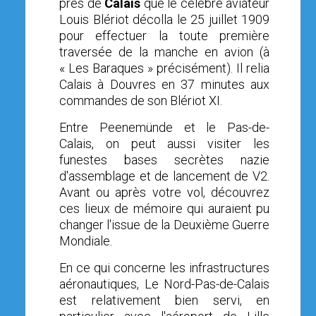
près de
Calais
que le célèbre aviateur
Louis Blériot décolla le 25 juillet 1909
pour effectuer la toute première
traversée de la manche en avion
(à
« Les Baraques » précisément)
. Il relia
Calais à Douvres en 37 minutes aux
commandes de son Blériot XI.
E
ntre Peenemünde et le Pas-de-
Calais, o
n peut aussi visiter l
es
funestes bases secrètes nazie
d'assemblage et de lancement de V2.
Avant ou après votre vol, découvrez
ces
lieux de mémoire qui
auraient pu
changer l'issue de la Deuxième Guerre
Mondiale.
En ce qui concerne les infrastructures
aéronautiques, Le Nord-Pas-de-Calais
est relativement bien servi, en