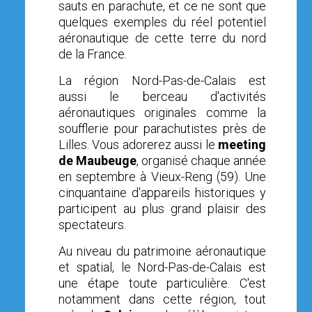
sauts en parachute, et ce ne sont que
OPEN SUBMENU (SIMULATEUR)
SIMULATEUR
quelques exemples du réel potentiel
aéronautique de cette terre du nord
OPEN SUBMENU (DRÔNE)
DRÔNE
de la France.
La région
Nord-Pas-de-Calais
est
aussi le berceau d'activités
aéronautiques originales comme la
soufflerie pour parachutistes près de
Lilles. Vous adorerez aussi le
meeting
de Maubeuge
, organisé chaque année
en septembre
à Vieux-Reng (59). Une
cinquantaine d'appareils historiques y
participent au plus grand plaisir des
spectateurs.
Au niveau du patrimoine aéronautique
et spatial, le Nord-Pas-de-Calais est
une étape toute particulière.
C'est
notamment dans cette région, tout