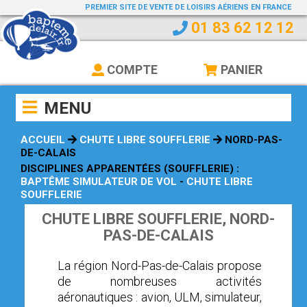
PREMIER SITE DE VENTE DE LOISIRS AÉRIENS EN FRANCE
BAPTEMEDELAIR
01 83 62 12 12
ACCUEIL
LE BLOG
COMPTE
PANIER
J'AI REÇU UN BON CADEAU
MENU
COMMENT ÇA MARCHE
ACCUEIL
CHUTE LIBRE SOUFFLERIE
NORD-PAS-
OPEN SUBMENU (RECHERCHE PAR RÉGION)
RECHERCHE PAR RÉGION
DE-CALAIS
DISCIPLINES APPARENTÉES (SOUFFLERIE) :
OPEN SUBMENU (HÉLICOPTÈRE)
HÉLICOPTÈRE
BAPTÊME SIMULATEUR DE VOL
-
CHUTE LIBRE
SOUFFLERIE
OPEN SUBMENU (MONTGOLFIÈRE)
MONTGOLFIÈRE
CHUTE LIBRE SOUFFLERIE, NORD-
OPEN SUBMENU (PARACHUTISME)
PARACHUTISME
PAS-DE-CALAIS
OPEN SUBMENU (AVION)
AVION
La région Nord-Pas-de-Calais propose
OPEN SUBMENU (ULM)
ULM
de nombreuses activités
aéronautiques : avion, ULM, simulateur,
OPEN SUBMENU (VOL SANS MOTEUR)
VOL SANS MOTEUR