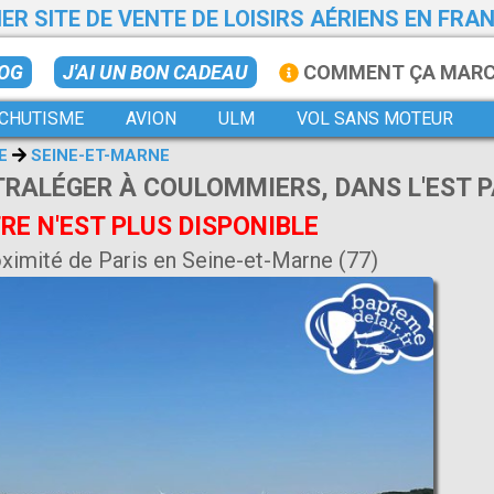
ER SITE DE VENTE DE LOISIRS AÉRIENS EN FRA
LOG
J'AI UN BON CADEAU
COMMENT ÇA MAR
CHUTISME
AVION
ULM
VOL SANS MOTEUR
E
SEINE-ET-MARNE
TRALÉGER À COULOMMIERS, DANS L'EST PA
E N'EST PLUS DISPONIBLE
ximité de Paris en Seine-et-Marne (77)