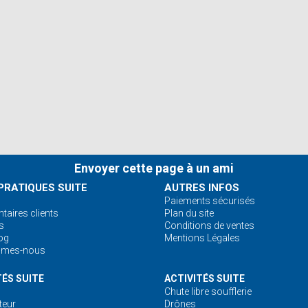
Envoyer cette page à un ami
PRATIQUES SUITE
AUTRES INFOS
Paiements sécurisés
aires clients
Plan du site
s
Conditions de ventes
og
Mentions Légales
mmes-nous
TÉS SUITE
ACTIVITÉS SUITE
Chute libre soufflerie
eur
Drônes