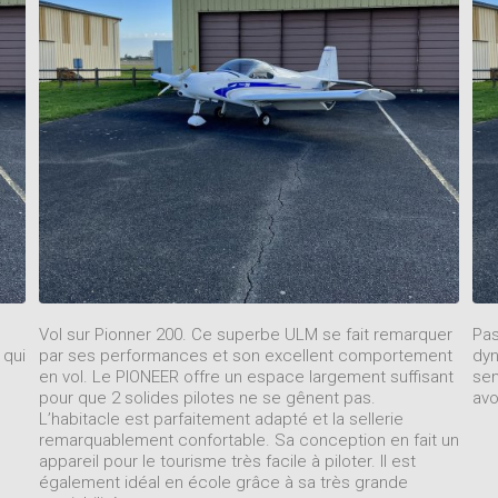
Vol sur Pionner 200. Ce superbe ULM se fait remarquer
Pas
 qui
par ses performances et son excellent comportement
dyn
en vol. Le PIONEER offre un espace largement suffisant
sen
pour que 2 solides pilotes ne se gênent pas.
avo
L’habitacle est parfaitement adapté et la sellerie
remarquablement confortable. Sa conception en fait un
appareil pour le tourisme très facile à piloter. Il est
également idéal en école grâce à sa très grande