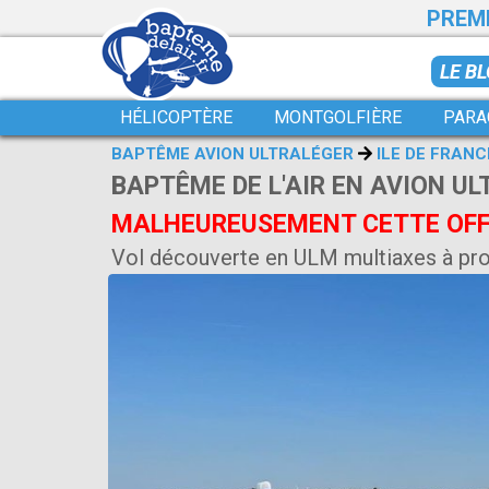
PREMI
LE B
HÉLICOPTÈRE
MONTGOLFIÈRE
PARA
BAPTÊME AVION ULTRALÉGER
ILE DE FRANC
BAPTÊME DE L'AIR EN AVION UL
MALHEUREUSEMENT CETTE OFFR
Vol découverte en ULM multiaxes à pro