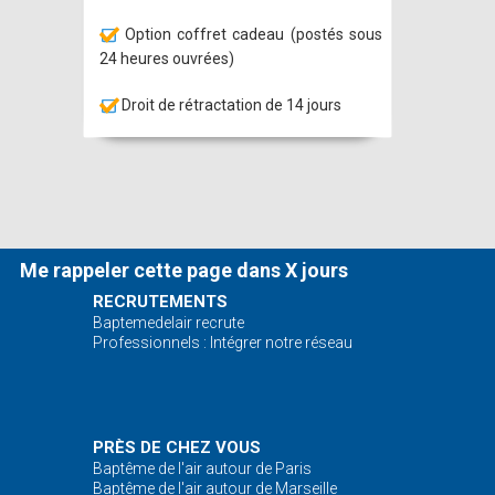
Option coffret cadeau (postés sous
24 heures ouvrées)
Droit de rétractation de 14 jours
Me rappeler cette page dans X jours
RECRUTEMENTS
Baptemedelair recrute
Professionnels : Intégrer notre réseau
PRÈS DE CHEZ VOUS
Baptême de l'air autour de Paris
Baptême de l'air autour de Marseille