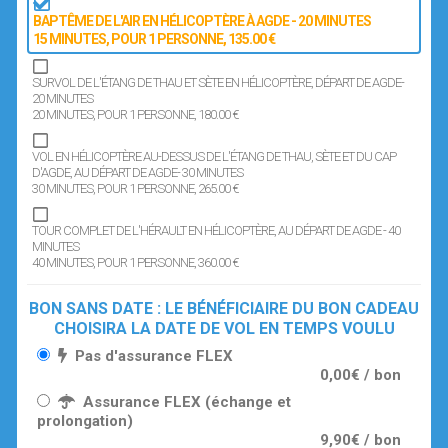
BAPTÊME DE L'AIR EN HÉLICOPTÈRE À AGDE - 20 MINUTES
15 MINUTES
, POUR 1 PERSONNE
, 135.00 €
SURVOL DE L'ÉTANG DE THAU ET SÈTE EN HÉLICOPTÈRE, DÉPART DE AGDE-
20 MINUTES
20 MINUTES
, POUR 1 PERSONNE
, 180.00 €
VOL EN HÉLICOPTÈRE AU-DESSUS DE L'ÉTANG DE THAU, SÈTE ET DU CAP
D'AGDE, AU DÉPART DE AGDE- 30 MINUTES
30 MINUTES
, POUR 1 PERSONNE
, 265.00 €
TOUR COMPLET DE L'HÉRAULT EN HÉLICOPTÈRE, AU DÉPART DE AGDE - 40
MINUTES
40 MINUTES
, POUR 1 PERSONNE
, 360.00 €
BON SANS DATE : LE BÉNÉFICIAIRE DU BON CADEAU
CHOISIRA LA DATE DE VOL EN TEMPS VOULU
Pas d'assurance FLEX
0,00€ / bon
Assurance FLEX (échange et
prolongation)
9,90€ / bon