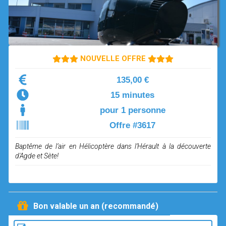
OPEN SUBMENU (SIMULATEUR)
SIMULATEUR
OPEN SUBMENU (DRÔNE)
DRÔNE
NOUVELLE OFFRE
135,00 €
15 minutes
pour 1 personne
Offre #3617
Baptême de l’air en Hélicoptère dans l’Hérault à la découverte
d'Agde et Sète!
Bon valable un an (recommandé)