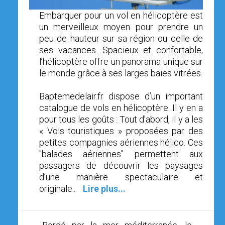
OPEN SUBMENU (SIMULATEUR)
SIMULATEUR
Embarquer pour un vol en hélicoptère est
un merveilleux moyen pour prendre un
OPEN SUBMENU (DRÔNE)
DRÔNE
peu de hauteur sur sa région ou celle de
ses vacances. Spacieux et confortable,
l’hélicoptère offre un panorama unique sur
le monde grâce à ses larges baies vitrées.
Baptemedelair.fr dispose d’un important
catalogue de vols en hélicoptère. Il y en a
pour tous les goûts : Tout d’abord, il y a les
« Vols touristiques » proposées par des
petites compagnies aériennes hélico. Ces
"balades aériennes" permettent aux
passagers de découvrir les paysages
d’une manière spectaculaire et
originale...
Lire plus...