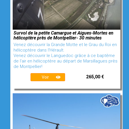
Survol de la petite Camargue et Aigues-Mortes en
hélicoptère près de Montpellier- 30 minutes
Venez découvrir la Grande Motte et le Grau du Roi en
hélicoptère dans l'Hérault.
Venez découvrir le Languedoc grâce à ce baptême
de l'air en hélicoptère au départ de Marsillagues près
de Montpellier!
265,00 €
Voir