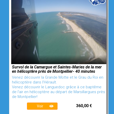
Survol de la Camargue et Saintes-Maries de la mer
en hélicoptère près de Montpellier- 40 minutes
Venez découvrir la Grande Motte et le Grau du Roi en
hélicoptère dans l'Hérault.
Venez découvrir le Languedoc grâce à ce baptême
de l'air en hélicoptère au départ de Marsillargues près
de Montpellier!
360,00 €
Voir