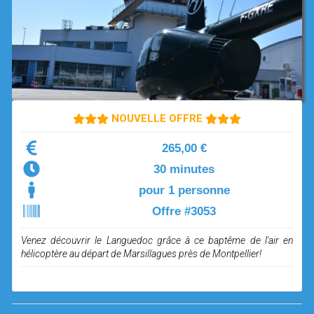
OPEN SUBMENU (SIMULATEUR)
SIMULATEUR
OPEN SUBMENU (DRÔNE)
DRÔNE
NOUVELLE OFFRE
265,00 €
30 minutes
pour 1 personne
Offre #3053
Venez découvrir le Languedoc grâce à ce baptême de l'air en
hélicoptère au départ de Marsillagues près de Montpellier!