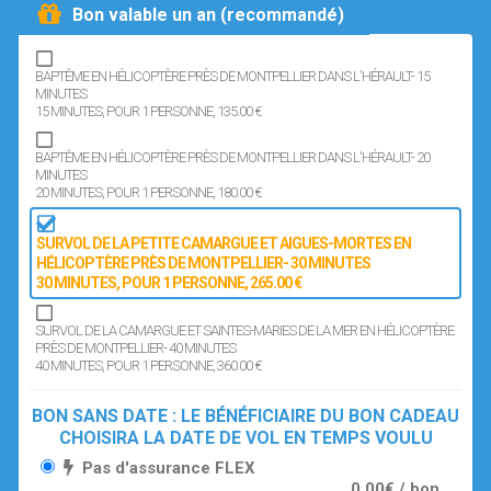
Bon valable un an (recommandé)
BAPTÊME EN HÉLICOPTÈRE PRÈS DE MONTPELLIER DANS L'HÉRAULT- 15
MINUTES
15 MINUTES
, POUR 1 PERSONNE
, 135.00 €
BAPTÊME EN HÉLICOPTÈRE PRÈS DE MONTPELLIER DANS L'HÉRAULT- 20
MINUTES
20 MINUTES
, POUR 1 PERSONNE
, 180.00 €
SURVOL DE LA PETITE CAMARGUE ET AIGUES-MORTES EN
HÉLICOPTÈRE PRÈS DE MONTPELLIER- 30 MINUTES
30 MINUTES
, POUR 1 PERSONNE
, 265.00 €
SURVOL DE LA CAMARGUE ET SAINTES-MARIES DE LA MER EN HÉLICOPTÈRE
PRÈS DE MONTPELLIER- 40 MINUTES
40 MINUTES
, POUR 1 PERSONNE
, 360.00 €
BON SANS DATE : LE BÉNÉFICIAIRE DU BON CADEAU
CHOISIRA LA DATE DE VOL EN TEMPS VOULU
Pas d'assurance FLEX
0,00€ / bon