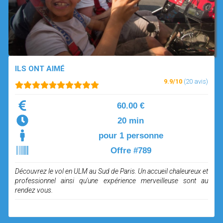
OPEN SUBMENU (SIMULATEUR)
SIMULATEUR
OPEN SUBMENU (DRÔNE)
DRÔNE
ILS ONT AIMÉ
9.9/10
(20 avis)
60.00 €
20 min
pour 1 personne
Offre #789
Découvrez le vol en ULM au Sud de Paris. Un accueil chaleureux et
professionnel ainsi qu'une expérience merveilleuse sont au
rendez vous.