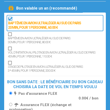
Bon valable un an (recommandé)
BAPTÊME EN AVION ULTRALÉGER AU SUD DE PARIS
20 MIN
, POUR 1 PERSONNE
, 60.00 €
BAPTÊME EN AVION ULTRALÉGER AU SUD DE PARIS
30 MIN
, POUR 1 PERSONNE
, 80.00 €
VOL D'INITIATION AU PILOTAGE EN AVION ULTRALÉGER AU SUD DE PARIS
45 MIN
, POUR 1 PERSONNE
, 110.00 €
STAGE DE PILOTAGE EN AVION ULTRALÉGER AU SUD DE PARIS
3 * 45 MIN
, POUR 1 PERSONNE
, 330.00 €
BON SANS DATE : LE BÉNÉFICIAIRE DU BON CADEAU
CHOISIRA LA DATE DE VOL EN TEMPS VOULU
Pas d'assurance FLEX
0.00€ / bon
Assurance FLEX (échange et
prolongation)