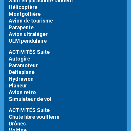
Saut en parachute tandem
Hélicoptère
Montgolfière
Avion de tourisme
Parapente
Avion ultraléger
ULM pendulaire
ACTIVITÉS Suite
Autogire
Paramoteur
Deltaplane
Hydravion
Planeur
Avion retro
Simulateur de vol
ACTIVITÉS Suite
Chute libre
soufflerie
Drônes
Voltige