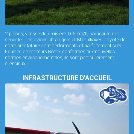
2 places, vitesse de croisière 165 km/h, parachute de
sécurité... les avions ultralégers ULM multiaxes Coyote de
notre prestataire sont performants et parfaitement sûrs.
Équipés de moteurs Rotax conformes aux nouvelles
normes environnementales, ils sont particulièrement
silencieux.
INFRASTRUCTURE D'ACCUEIL