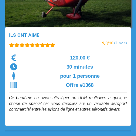
OPEN SUBMENU (SIMULATEUR)
SIMULATEUR
OPEN SUBMENU (DRÔNE)
DRÔNE
ILS ONT AIMÉ
9,0/10
(1 avis)
120,00 €
30 minutes
pour 1 personne
Offre #1368
Ce baptême en avion ultraléger ou ULM multiaxes a quelque
chose de spécial car vous décollez sur un véritable aéroport
commercial entre les avions de ligne et autres aéronefs divers