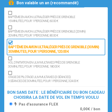
Bon valable un an (recommandé)
BAPTÊME EN AVION ULTRALÉGER PRÈS DE GRENOBLE
15 MINUTES
, POUR 1 PERSONNE
, 60.00 €
BAPTÊME EN AVION ULTRALÉGER PRÈS DE GRENOBLE (20 MIN)
20 MINUTES
, POUR 1 PERSONNE
, 80.00 €
BAPTÊME EN AVION ULTRALÉGER PRÈS DE GRENOBLE (30 MIN)
30 MINUTES
, POUR 1 PERSONNE
, 120.00 €
VOL D'INITIATION EN ULM MULTIAXES PRÈS DE GRENOBLE
30 MINUTES
, POUR 1 PERSONNE
, 180.00 €
STAGE DE PILOTAGE ULM MULTIAXES (3 SÉANCES)
3 SÉANCES DE 30 MINUTES
, POUR 1 PERSONNE
, 324.00 €
BON SANS DATE : LE BÉNÉFICIAIRE DU BON CADEAU
CHOISIRA LA DATE DE VOL EN TEMPS VOULU
Pas d'assurance FLEX
0,00€ / bon