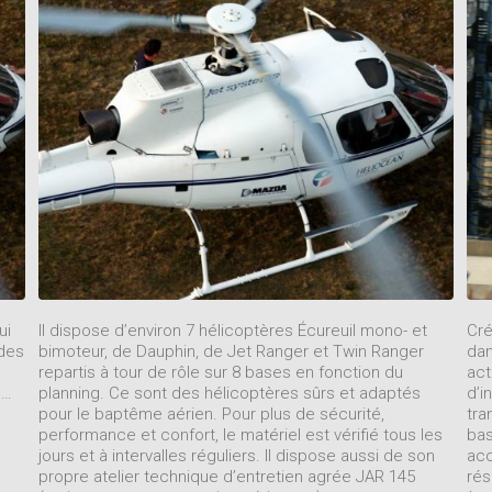
ui
Il dispose d’environ 7 hélicoptères Écureuil mono- et
Cré
 des
bimoteur, de Dauphin, de Jet Ranger et Twin Ranger
dan
repartis à tour de rôle sur 8 bases en fonction du
act
s…
planning. Ce sont des hélicoptères sûrs et adaptés
d’i
pour le baptême aérien. Pour plus de sécurité,
tra
performance et confort, le matériel est vérifié tous les
bas
jours et à intervalles réguliers. Il dispose aussi de son
acc
propre atelier technique d’entretien agrée JAR 145
rés