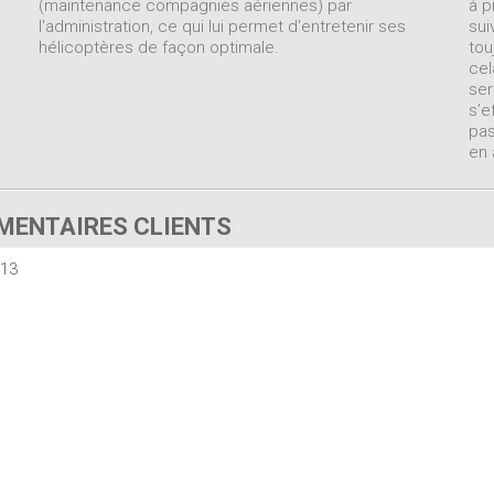
(maintenance compagnies aériennes) par
à p
l'administration, ce qui lui permet d'entretenir ses
sui
hélicoptères de façon optimale.
tou
cel
ser
s’e
pas
en 
ENTAIRES CLIENTS
013