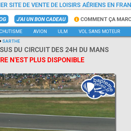
ER SITE DE VENTE DE LOISIRS AÉRIENS EN FRA
LOG
J'AI UN BON CADEAU
COMMENT ÇA MAR
CHUTISME
AVION
ULM
VOL SANS MOTEUR
SARTHE
SUS DU CIRCUIT DES 24H DU MANS
E N'EST PLUS DISPONIBLE