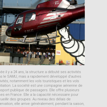
ée il y a 24 ans, la structure a débuté ses activités
s le SAMU, mais a rapidement développé d’autres
ivités, notamment les vols touristiques et les vols
nitiation. La société est une compagnie aérienne de
nsport publique de passagers. Elle offre plusieurs
es en France. Elle a la capacité nécessaire pour
ueillir des groupes. Au niveau des délais de
ervation, elle arrive généralement, pendant la saison,