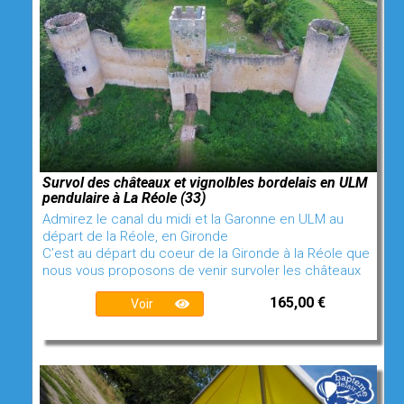
Survol des châteaux et vignolbles bordelais en ULM
pendulaire à La Réole (33)
Admirez le canal du midi et la Garonne en ULM au
départ de la Réole, en Gironde
C’est au départ du coeur de la Gironde à la Réole que
nous vous proposons de venir survoler les châteaux
165,00 €
Voir