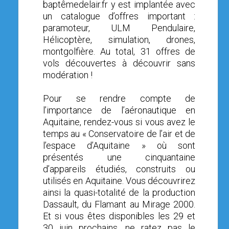
baptêmedelair.fr y est implantée avec
OPEN SUBMENU (SIMULATEUR)
SIMULATEUR
un catalogue d’offres important :
paramoteur, ULM Pendulaire,
OPEN SUBMENU (DRÔNE)
DRÔNE
Hélicoptère, simulation, drones,
montgolfière. Au total, 31 offres de
vols découvertes à découvrir sans
modération !
Pour se rendre compte de
l’importance de l’aéronautique en
Aquitaine, rendez-vous si vous avez le
temps au « Conservatoire de l’air et de
l’espace d’Aquitaine » où sont
présentés une cinquantaine
d’appareils étudiés, construits ou
utilisés en Aquitaine. Vous découvrirez
ainsi la quasi-totalité de la production
Dassault, du Flamant au Mirage 2000.
Et si vous êtes disponibles les 29 et
30 juin prochains, ne ratez pas le