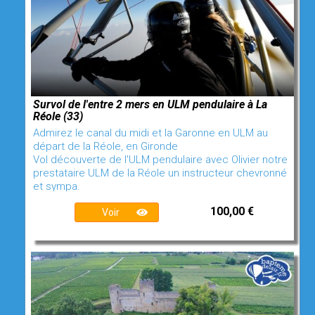
Survol de l'entre 2 mers en ULM pendulaire à La
Réole (33)
Admirez le canal du midi et la Garonne en ULM au
départ de la Réole, en Gironde
Vol découverte de l'ULM pendulaire avec Olivier notre
prestataire ULM de la Réole un instructeur chevronné
et sympa.
100,00 €
Voir